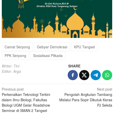
Camat Serpong
Gebyar Demokrasi
KPU Tangsel
PPK Serpong
Sosialisasi Pilkada
Writer: Tini
SHARE
Editor: Arga
Post
Previous post
Next post
Perkenalkan Teknologi Terkini
Pengolah Angkutan Tambang
navigation
dalam Ilmu Biologi, Fakultas
Melalui Para Sopir Dikutuk Keras
Biologi UGM Gelar Roadshow
PJ Sekda
Seminar di SMAN 2 Tangsel