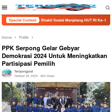
Skip
Mobile
to
Menu
content
Sosial Menjelang HUT Rl Ke- 81 Di Lampung Selatan
Special Content
M
Home
Politik
PPK Serpong Gelar Gebyar
Demokrasi 2024 Untuk Meningkatkan
Partisipasi Pemilih
Teropongpost
October 26, 2024
464 Views