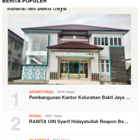
BERITA POPULER
1
5478 Views
ADVERTORIAL
Pembangunan Kantor Kelurahan Bakti Jaya …
2
3057 Views
SOSIAL
RANITA UIN Syarif Hidayatullah Respon Be…
3041 Views
OLAHRAGA