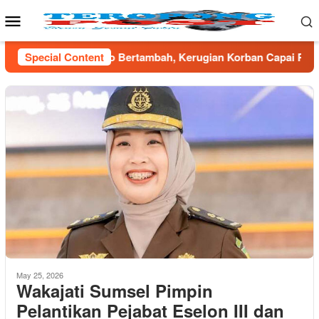
Skip
Mobile
to
Menu
content
Bertambah, Kerugian Korban Capai Ratusan Juta
Special Content
PWI P
May 25, 2026
Wakajati Sumsel Pimpin
Pelantikan Pejabat Eselon III dan