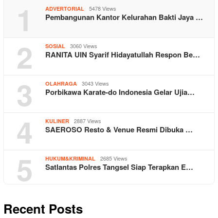
1
5478 Views
ADVERTORIAL
Pembangunan Kantor Kelurahan Bakti Jaya …
2
3060 Views
SOSIAL
RANITA UIN Syarif Hidayatullah Respon Be…
3
3043 Views
OLAHRAGA
Porbikawa Karate-do Indonesia Gelar Ujia…
4
2887 Views
KULINER
SAEROSO Resto & Venue Resmi Dibuka …
5
2685 Views
HUKUM&KRIMINAL
Satlantas Polres Tangsel Siap Terapkan E…
Recent Posts