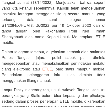
Tangsel Jum’at (18/11/2022). Menjelaskan bahwa seperti
yang kita ketahui sebelumnya, Kapolri telah mengeluarkan
instruksi larangan menggelar tilang secara manual yang
tertuang dalam surat telegram nomor
ST/2264/X/HUM.3.4.5./2022 per 18 Oktober 2022 dan di
tanda tangani oleh Kakorlantas Polri Irjen Firman
Shantyabudi atas nama Kapolri.Untuk Menerapkan ETLE
mobile.
Dalam telegram tersebut, di jelaskan kembali oleh satlantas
Polres Tangsel, jajaran polisi sabuk putih diminta
mengedepankan atau memaksimalkan penindakan melalui
tilang elektronik atau
ETLE
, baik statis maupun mobile.
Penindakan pelanggaran lalu lintas diminta tidak
menggunakan tilang manual.
Lanjut Dicky menerangkan, untuk wilayah Tangsel saat ini
perangkat yang Statis belum bisa terpasang dan pihaknya
sedang dalam proses penerapan ETLE mobile, dikarenakan
masih menunggu perangkatnya yang belum tersedia untuk