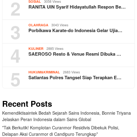
2
3058 Views
SOSIAL
RANITA UIN Syarif Hidayatullah Respon Be…
3
3043 Views
OLAHRAGA
Porbikawa Karate-do Indonesia Gelar Ujia…
4
2885 Views
KULINER
SAEROSO Resto & Venue Resmi Dibuka …
5
2683 Views
HUKUM&KRIMINAL
Satlantas Polres Tangsel Siap Terapkan E…
Recent Posts
Kemendiktisaintek Bedah Sejarah Sains Indonesia, Bonnie Triyana
Jelaskan Peran Indonesia dalam Sains Global
*Tak Berkutik! Komplotan Curanmor Residivis Dibekuk Polisi,
Delapan Aksi Curanmor di Candipuro Terungkap*