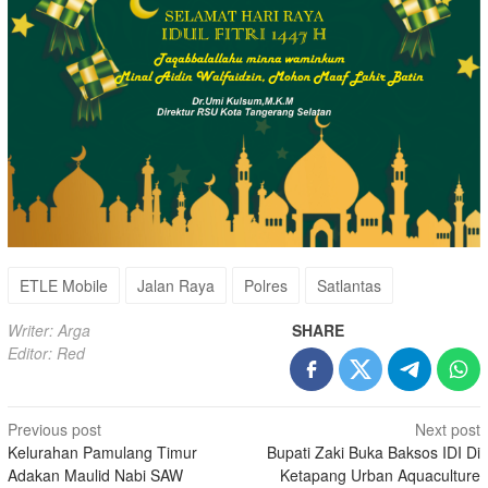
ETLE Mobile
Jalan Raya
Polres
Satlantas
Writer: Arga
SHARE
Editor: Red
Post
Previous post
Next post
Kelurahan Pamulang Timur
Bupati Zaki Buka Baksos IDI Di
navigation
Adakan Maulid Nabi SAW
Ketapang Urban Aquaculture