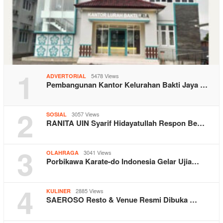
1
5478 Views
ADVERTORIAL
Pembangunan Kantor Kelurahan Bakti Jaya …
2
3057 Views
SOSIAL
RANITA UIN Syarif Hidayatullah Respon Be…
3
3041 Views
OLAHRAGA
Porbikawa Karate-do Indonesia Gelar Ujia…
4
2885 Views
KULINER
SAEROSO Resto & Venue Resmi Dibuka …