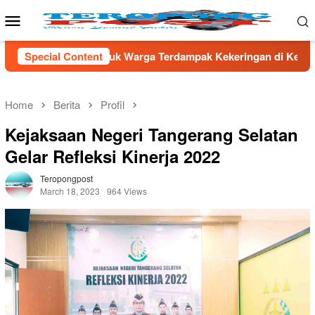
Skip
Mobile
to
Menu
content
ga Terdampak Kekeringan di Kecamatan Kronjo
Special Content
Sambut HU
Home
Berita
Profil
Kejaksaan Negeri Tangerang Selatan
Gelar Refleksi Kinerja 2022
Teropongpost
March 18, 2023
964 Views