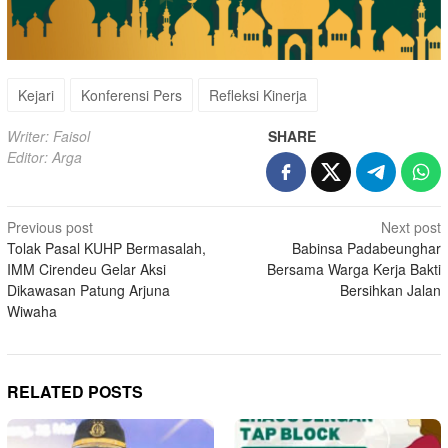
Kejari
Konferensi Pers
Refleksi Kinerja
Writer: Faisol
SHARE
Editor: Arga
Post
Previous post
Next post
Tolak Pasal KUHP Bermasalah,
Babinsa Padabeunghar
navigation
IMM Cirendeu Gelar Aksi
Bersama Warga Kerja Bakti
Dikawasan Patung Arjuna
Bersihkan Jalan
Wiwaha
RELATED POSTS