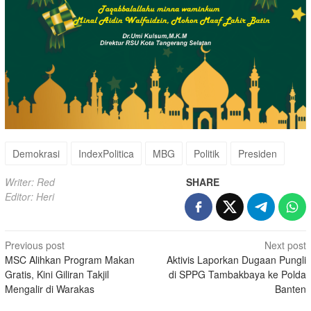
Demokrasi
IndexPolitica
MBG
Politik
Presiden
Writer: Red
SHARE
Editor: Heri
Post
Previous post
Next post
MSC Alihkan Program Makan
Aktivis Laporkan Dugaan Pungli
navigation
Gratis, Kini Giliran Takjil
di SPPG Tambakbaya ke Polda
Mengalir di Warakas
Banten