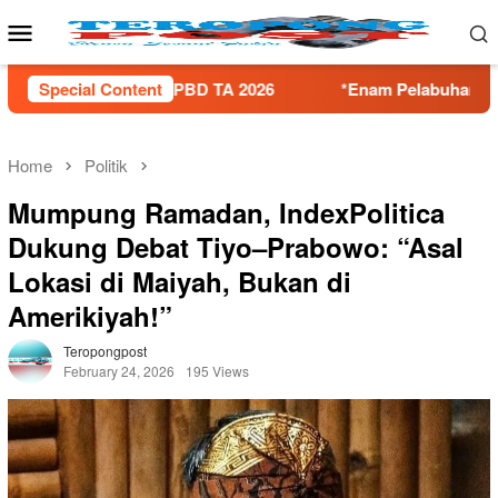
Skip
Mobile
to
Menu
content
2026
Special Content
*Enam Pelabuhan ASDP Resmi Terapkan Standar Ba
Home
Politik
Mumpung Ramadan, IndexPolitica
Dukung Debat Tiyo–Prabowo: “Asal
Lokasi di Maiyah, Bukan di
Amerikiyah!”
Teropongpost
February 24, 2026
195 Views