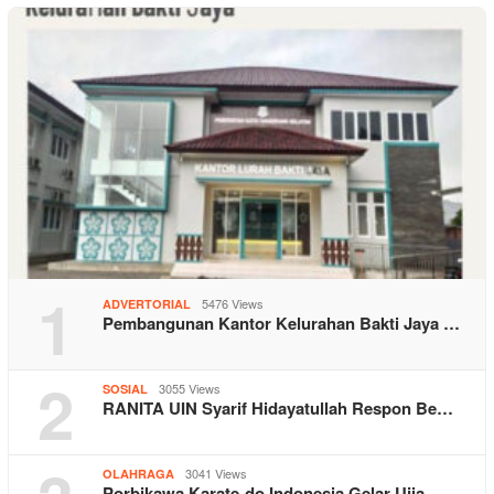
1
5476 Views
ADVERTORIAL
Pembangunan Kantor Kelurahan Bakti Jaya …
2
3055 Views
SOSIAL
RANITA UIN Syarif Hidayatullah Respon Be…
3041 Views
OLAHRAGA
Porbikawa Karate-do Indonesia Gelar Ujia…