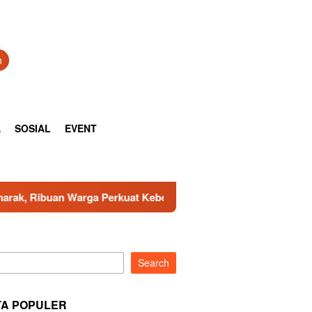
h
A
SOSIAL
EVENT
a Perkuat Kebersamaan
TNI AD Gandeng Pemda Tangani S
Search
TA POPULER