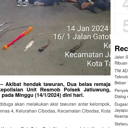
Rec
Jalan 
Ribuan
TNI AD
Teknolo
Beban
 Akibat hendak tawuran, Dua belas remaja
kepolisian Unit Resmob Polsek Jatiuwung,
Penyele
pada Minggu (14/1/2024) dini hari.
Dialog 
iduga akan melakukan aksi tawuran antar kelompok,
Dugaan
Jayapu
nas 4, Kelurahan Cibodas, Kecamatan Cibodas, Kota
Keama
Stefan