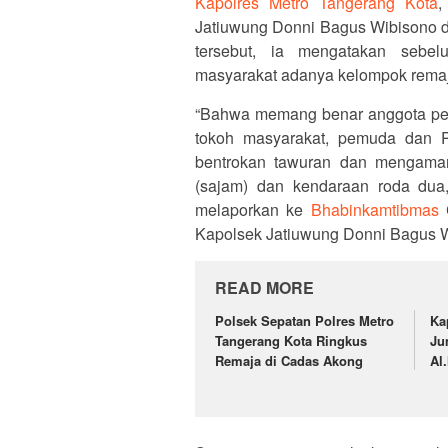
Kapolres Metro Tangerang Kota
,
Jatiuwung Donni Bagus Wibisono 
tersebut, ia mengatakan sebe
masyarakat adanya kelompok remaj
“Bahwa memang benar anggota per
tokoh masyarakat, pemuda dan P
bentrokan tawuran dan mengaman
(sajam) dan kendaraan roda dua,
melaporkan ke
Bhabinkamtibmas
C
Kapolsek Jatiuwung Donni Bagus W
READ MORE
Polsek Sepatan Polres Metro
Ka
Tangerang Kota Ringkus
Ju
Remaja di Cadas Akong
Al