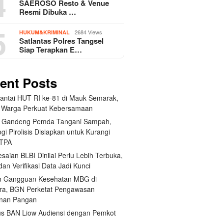
4
SAEROSO Resto & Venue
Resmi Dibuka …
5
2684 Views
HUKUM&KRIMINAL
Satlantas Polres Tangsel
Siap Terapkan E…
ent Posts
Santai HUT RI ke-81 di Mauk Semarak,
 Warga Perkuat Kebersamaan
 Gandeng Pemda Tangani Sampah,
gi Pirolisis Disiapkan untuk Kurangi
 TPA
saian BLBI Dinilai Perlu Lebih Terbuka,
dan Verifikasi Data Jadi Kunci
 Gangguan Kesehatan MBG di
ra, BGN Perketat Pengawasan
nan Pangan
us BAN Liow Audiensi dengan Pemkot