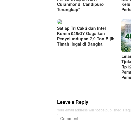
Curanmor di Candipuro
Kelu
Terungkap*
Perh
Satlap Tri Cakti dan Intel
Korem 045/GY Gagalkan
Penyelundupan 7,9 Ton Bijih
Timah Ilegal di Bangka
Lela
Tjok
Rp12
Pemu
Pemu
Leave a Reply
Your email address will not be published.
Requ