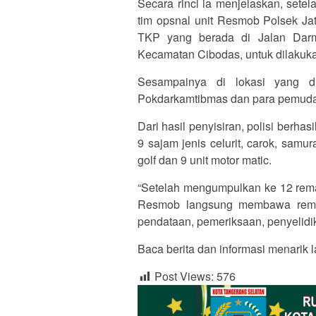
Secara rinci ia menjelaskan, sete
tim opsnal unit Resmob Polsek Ja
TKP yang berada di Jalan Dar
Kecamatan Cibodas, untuk dilakuka
Sesampainya di lokasi yang dit
Pokdarkamtibmas dan para pemuda
Dari hasil penyisiran, polisi berh
9 sajam jenis celurit, carok, samur
golf dan 9 unit motor matic.
“Setelah mengumpulkan ke 12 remaj
Resmob langsung membawa remaj
pendataan, pemeriksaan, penyelidi
Baca berita dan informasi menarik l
Post Views:
576