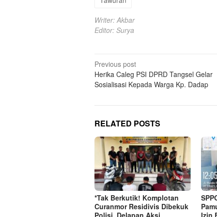
Writer: Akbar
Editor: Surya
Post
Previous post
Herika Caleg PSI DPRD Tangsel Gelar
navigation
Sosialisasi Kepada Warga Kp. Dadap
RELATED POSTS
*Tak Berkutik! Komplotan
SPP
Curanmor Residivis Dibekuk
Pamu
Polisi, Delapan Aksi
Izin