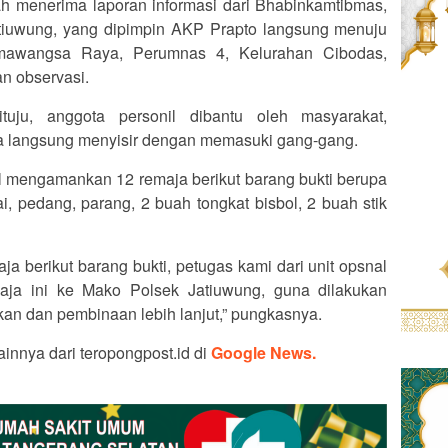
lah menerima laporan informasi dari Bhabinkamtibmas,
tiuwung, yang dipimpin AKP Prapto langsung menuju
mawangsa Raya, Perumnas 4, Kelurahan Cibodas,
n observasi.
uju, anggota personil dibantu oleh masyarakat,
 langsung menyisir dengan memasuki gang-gang.
asil mengamankan 12 remaja berikut barang bukti berupa
ai, pedang, parang, 2 buah tongkat bisbol, 2 buah stik
a berikut barang bukti, petugas kami dari unit opsnal
a ini ke Mako Polsek Jatiuwung, guna dilakukan
kan dan pembinaan lebih lanjut,” pungkasnya.
ainnya dari teropongpost.id di
Google News.