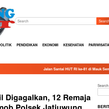
Searc
OLITIK
PENDIDIKAN
EKONOMI
KESEHATAN
PARIWISAT
Jalan Santai HUT RI ke-81 di Mauk Semarak, Ribuan Warg
Search
l Digagalkan, 12 Remaja
ob Polsek Jatiuwung
BERI