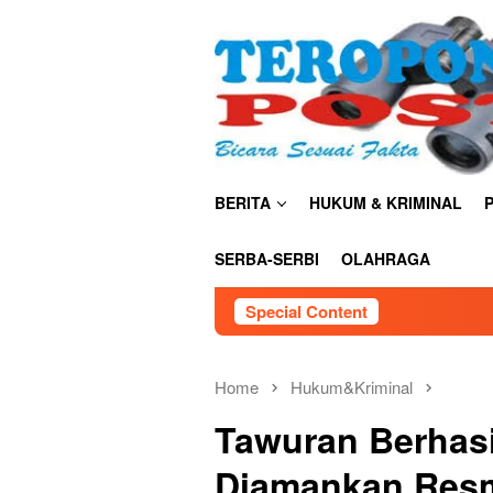
Skip
close
to
content
BERITA
HUKUM & KRIMINAL
P
SERBA-SERBI
OLAHRAGA
Special Content
Home
Hukum&Kriminal
Tawuran Berhasi
Diamankan Resm