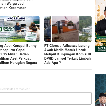
han Warga Jadi
atian Kecamatan
ng Aset Korupsi Benny
PT Ciomas Adisatwa Larang
rosaputro Capai
Awak Media Masuk Untuk
9,15 Miliar, Badan
Meliput Kunjungan Komisi lll
lihan Aset Perkuat
DPRD Lamsel Terkait Limbah
lihan Kerugian Negara
Ada Apa ?
ired fields are marked
*