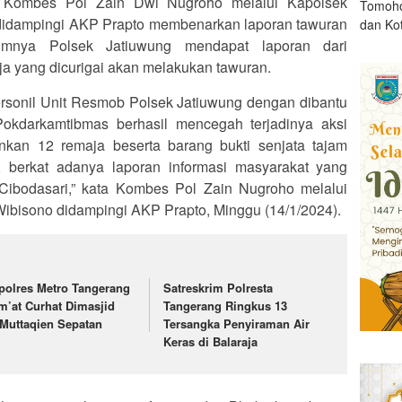
 Kombes Pol Zain Dwi Nugroho melalui Kapolsek
Tomoho
didampingi AKP Prapto membenarkan laporan tawuran
dan Ko
lumnya Polsek Jatiuwung mendapat laporan dari
a yang dicurigai akan melakukan tawuran.
sonil Unit Resmob Polsek Jatiuwung dengan dibantu
okdarkamtibmas berhasil mencegah terjadinya aksi
kan 12 remaja beserta barang bukti senjata tajam
 berkat adanya laporan informasi masyarakat yang
ibodasari,” kata Kombes Pol Zain Nugroho melalui
ibisono didampingi AKP Prapto, Minggu (14/1/2024).
polres Metro Tangerang
Satreskrim Polresta
m’at Curhat Dimasjid
Tangerang Ringkus 13
.Muttaqien Sepatan
Tersangka Penyiraman Air
Keras di Balaraja