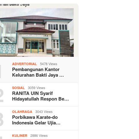
1
5478 Views
ADVERTORIAL
Pembangunan Kantor
Kelurahan Bakti Jaya …
2
3059 Views
SOSIAL
RANITA UIN Syarif
Hidayatullah Respon Be…
3
3043 Views
OLAHRAGA
Porbikawa Karate-do
Indonesia Gelar Ujia…
2886 Views
KULINER