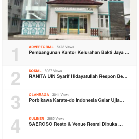
1
5478 Views
ADVERTORIAL
Pembangunan Kantor Kelurahan Bakti Jaya …
2
3057 Views
SOSIAL
RANITA UIN Syarif Hidayatullah Respon Be…
3
3041 Views
OLAHRAGA
Porbikawa Karate-do Indonesia Gelar Ujia…
4
2885 Views
KULINER
SAEROSO Resto & Venue Resmi Dibuka …