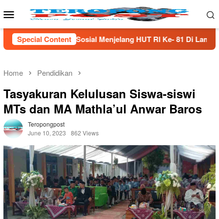
Skip
Mobile
to
Menu
content
al Menjelang HUT Rl Ke- 81 Di Lampung Selatan
Special Content
Menjag
Home
Pendidikan
Tasyakuran Kelulusan Siswa-siswi
MTs dan MA Mathla’ul Anwar Baros
Teropongpost
June 10, 2023
862 Views