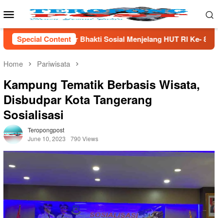
Skip
Mobile
to
Menu
content
akti Sosial Menjelang HUT Rl Ke- 81 Di Lampung Selatan
Special Content
Home
Pariwisata
Kampung Tematik Berbasis Wisata,
Disbudpar Kota Tangerang
Sosialisasi
Teropongpost
June 10, 2023
790 Views