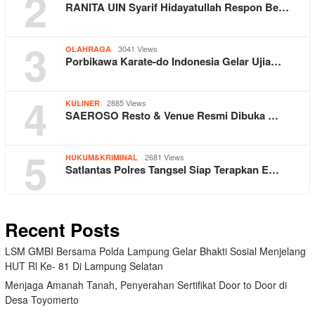
2
RANITA UIN Syarif Hidayatullah Respon Be…
3
3041 Views
OLAHRAGA
Porbikawa Karate-do Indonesia Gelar Ujia…
4
2885 Views
KULINER
SAEROSO Resto & Venue Resmi Dibuka …
5
2681 Views
HUKUM&KRIMINAL
Satlantas Polres Tangsel Siap Terapkan E…
Recent Posts
LSM GMBI Bersama Polda Lampung Gelar Bhakti Sosial Menjelang
HUT Rl Ke- 81 Di Lampung Selatan
Menjaga Amanah Tanah, Penyerahan Sertifikat Door to Door di
Desa Toyomerto