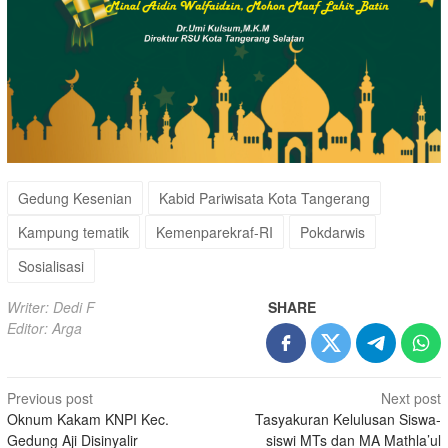
Gedung Kesenian
Kabid Pariwisata Kota Tangerang
Kampung tematik
Kemenparekraf-RI
Pokdarwis
Sosialisasi
Writer: Dedi F
SHARE
Editor: Arga
Post
Previous post
Next post
Oknum Kakam KNPI Kec.
Tasyakuran Kelulusan Siswa-
navigation
Gedung Aji Disinyalir
siswi MTs dan MA Mathla’ul