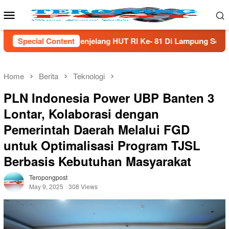
Skip
Mobile
to
Menu
content
ng HUT Rl Ke- 81 Di Lampung Selatan
Special Content
Menjaga Amanah T
Home
Berita
Teknologi
PLN Indonesia Power UBP Banten 3
Lontar, Kolaborasi dengan
Pemerintah Daerah Melalui FGD
untuk Optimalisasi Program TJSL
Berbasis Kebutuhan Masyarakat
Teropongpost
May 9, 2025
308 Views