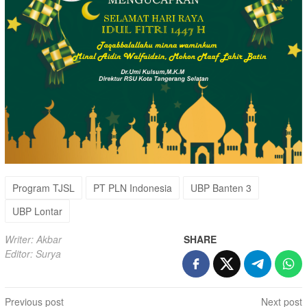
Program TJSL
PT PLN Indonesia
UBP Banten 3
UBP Lontar
Writer: Akbar
SHARE
Editor: Surya
Post
Previous post
Next post