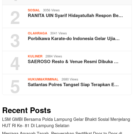
2
3056 Views
SOSIAL
RANITA UIN Syarif Hidayatullah Respon Be…
3
3041 Views
OLAHRAGA
Porbikawa Karate-do Indonesia Gelar Ujia…
4
2884 Views
KULINER
SAEROSO Resto & Venue Resmi Dibuka …
5
2680 Views
HUKUM&KRIMINAL
Satlantas Polres Tangsel Siap Terapkan E…
Recent Posts
LSM GMBI Bersama Polda Lampung Gelar Bhakti Sosial Menjelang
HUT Rl Ke- 81 Di Lampung Selatan
Menjaga Amanah Tanah, Penyerahan Sertifikat Door to Door di