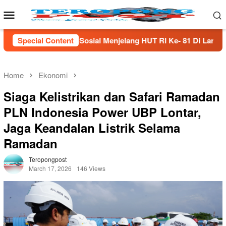
Skip
Mobile
to
Menu
content
 Menjelang HUT Rl Ke- 81 Di Lampung Selatan
Special Content
Menjaga 
Home
Ekonomi
Siaga Kelistrikan dan Safari Ramadan
PLN Indonesia Power UBP Lontar,
Jaga Keandalan Listrik Selama
Ramadan
Teropongpost
March 17, 2026
146 Views