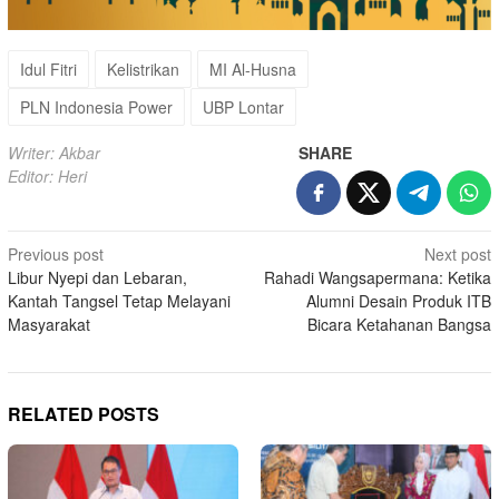
Idul Fitri
Kelistrikan
MI Al-Husna
PLN Indonesia Power
UBP Lontar
Writer: Akbar
SHARE
Editor: Heri
Post
Previous post
Next post
Libur Nyepi dan Lebaran,
Rahadi Wangsapermana: Ketika
navigation
Kantah Tangsel Tetap Melayani
Alumni Desain Produk ITB
Masyarakat
Bicara Ketahanan Bangsa
RELATED POSTS