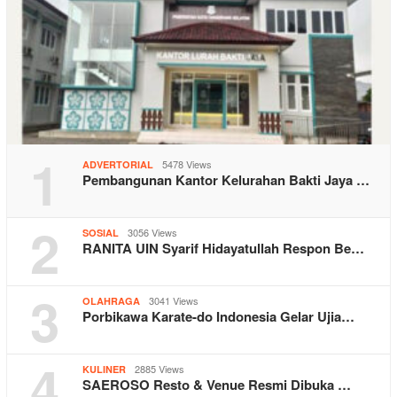
1
5478 Views
ADVERTORIAL
Pembangunan Kantor Kelurahan Bakti Jaya …
2
3056 Views
SOSIAL
RANITA UIN Syarif Hidayatullah Respon Be…
3
3041 Views
OLAHRAGA
Porbikawa Karate-do Indonesia Gelar Ujia…
4
2885 Views
KULINER
SAEROSO Resto & Venue Resmi Dibuka …