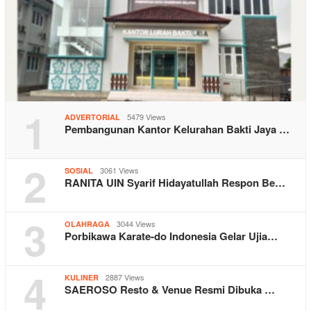
1
5479 Views
ADVERTORIAL
Pembangunan Kantor Kelurahan Bakti Jaya …
2
3061 Views
SOSIAL
RANITA UIN Syarif Hidayatullah Respon Be…
3
3044 Views
OLAHRAGA
Porbikawa Karate-do Indonesia Gelar Ujia…
4
2887 Views
KULINER
SAEROSO Resto & Venue Resmi Dibuka …