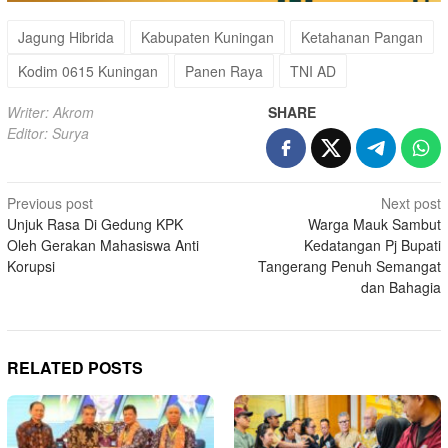
Jagung Hibrida
Kabupaten Kuningan
Ketahanan Pangan
Kodim 0615 Kuningan
Panen Raya
TNI AD
Writer: Akrom
SHARE
Editor: Surya
Post
Previous post
Next post
Unjuk Rasa Di Gedung KPK
Warga Mauk Sambut
navigation
Oleh Gerakan Mahasiswa Anti
Kedatangan Pj Bupati
Korupsi
Tangerang Penuh Semangat
dan Bahagia
RELATED POSTS