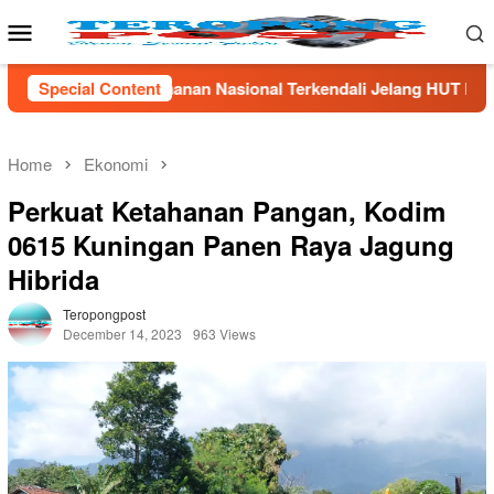
Skip
Mobile
to
Menu
content
onal Terkendali Jelang HUT ke-81 RI
Special Content
Latihan Terintegr
Home
Ekonomi
Perkuat Ketahanan Pangan, Kodim
0615 Kuningan Panen Raya Jagung
Hibrida
Teropongpost
December 14, 2023
963 Views