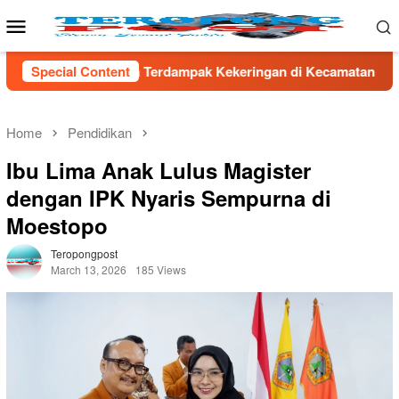
Skip
Mobile
to
Menu
content
pak Kekeringan di Kecamatan Kronjo
Special Content
Sambut HUT RI ke-8
Home
Pendidikan
Ibu Lima Anak Lulus Magister
dengan IPK Nyaris Sempurna di
Moestopo
Teropongpost
March 13, 2026
185 Views