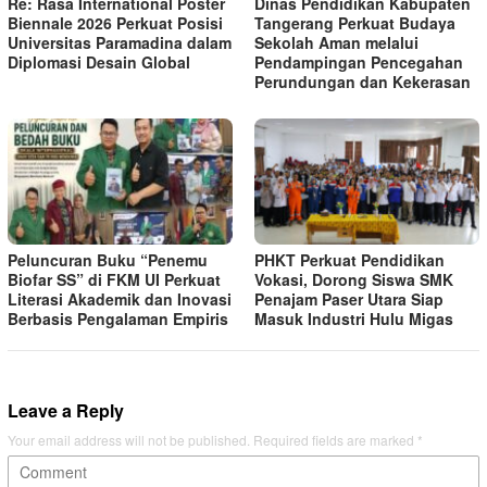
Re: Rasa International Poster
Dinas Pendidikan Kabupaten
Biennale 2026 Perkuat Posisi
Tangerang Perkuat Budaya
Universitas Paramadina dalam
Sekolah Aman melalui
Diplomasi Desain Global
Pendampingan Pencegahan
Perundungan dan Kekerasan
Peluncuran Buku “Penemu
PHKT Perkuat Pendidikan
Biofar SS” di FKM UI Perkuat
Vokasi, Dorong Siswa SMK
Literasi Akademik dan Inovasi
Penajam Paser Utara Siap
Berbasis Pengalaman Empiris
Masuk Industri Hulu Migas
Leave a Reply
Your email address will not be published.
Required fields are marked
*