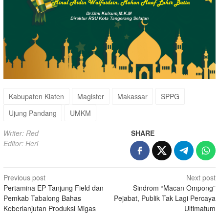
Kabupaten Klaten
Magister
Makassar
SPPG
Ujung Pandang
UMKM
Writer: Red
SHARE
Editor: Heri
Post
Previous post
Next post
Pertamina EP Tanjung Field dan
Sindrom “Macan Ompong”
navigation
Pemkab Tabalong Bahas
Pejabat, Publik Tak Lagi Percaya
Keberlanjutan Produksi Migas
Ultimatum