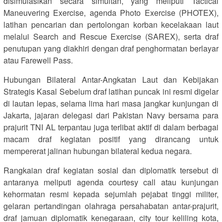
disimulasikan secara simultan, yang meliputi Tactical
Maneuvering Exercise, agenda Photo Exercise (PHOTEX),
latihan pencarian dan pertolongan korban kecelakaan laut
melalui Search and Rescue Exercise (SAREX), serta draf
penutupan yang diakhiri dengan draf penghormatan berlayar
atau Farewell Pass.
Hubungan Bilateral Antar-Angkatan Laut dan Kebijakan
Strategis Kasal Sebelum draf latihan puncak ini resmi digelar
di lautan lepas, selama lima hari masa jangkar kunjungan di
Jakarta, jajaran delegasi dari Pakistan Navy bersama para
prajurit TNI AL terpantau juga terlibat aktif di dalam berbagai
macam draf kegiatan positif yang dirancang untuk
mempererat jalinan hubungan bilateral kedua negara.
Rangkaian draf kegiatan sosial dan diplomatik tersebut di
antaranya meliputi agenda courtesy call atau kunjungan
kehormatan resmi kepada sejumlah pejabat tinggi militer,
gelaran pertandingan olahraga persahabatan antar-prajurit,
draf jamuan diplomatik kenegaraan, city tour keliling kota,