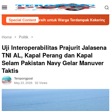
Skip
Mobile
to
Menu
content
uk Warga Terdampak Kekeringan di Kecamatan Kronjo
Special Content
Sam
Home
Politik
Uji Interoperabilitas Prajurit Jalasena
TNI AL, Kapal Perang dan Kapal
Selam Pakistan Navy Gelar Manuver
Taktis
Teropongpost
May 23, 2026
92 Views