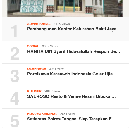
1
5478 Views
ADVERTORIAL
Pembangunan Kantor Kelurahan Bakti Jaya …
2
3057 Views
SOSIAL
RANITA UIN Syarif Hidayatullah Respon Be…
3
3041 Views
OLAHRAGA
Porbikawa Karate-do Indonesia Gelar Ujia…
4
2885 Views
KULINER
SAEROSO Resto & Venue Resmi Dibuka …
5
2681 Views
HUKUM&KRIMINAL
Satlantas Polres Tangsel Siap Terapkan E…