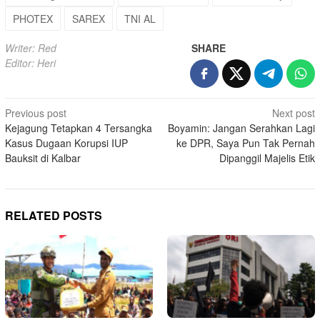
PHOTEX
SAREX
TNI AL
Writer: Red
SHARE
Editor: Heri
Post
Previous post
Next post
Kejagung Tetapkan 4 Tersangka
Boyamin: Jangan Serahkan Lagi
navigation
Kasus Dugaan Korupsi IUP
ke DPR, Saya Pun Tak Pernah
Bauksit di Kalbar
Dipanggil Majelis Etik
RELATED POSTS