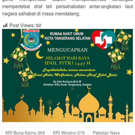
mempertebal draf tali persahabatan antar-angkatan laut
negara sahabat di masa mendatang.
Post Views:
92
KRI Bung Karno-369
KRI Wiratno-379
Pakistan Navy