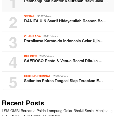
1
Pembangunan Kantor Kelurahan Bakti Jaya …
2
3057 Views
SOSIAL
RANITA UIN Syarif Hidayatullah Respon Be…
3
3041 Views
OLAHRAGA
Porbikawa Karate-do Indonesia Gelar Ujia…
4
2885 Views
KULINER
SAEROSO Resto & Venue Resmi Dibuka …
5
2680 Views
HUKUM&KRIMINAL
Satlantas Polres Tangsel Siap Terapkan E…
Recent Posts
LSM GMBI Bersama Polda Lampung Gelar Bhakti Sosial Menjelang
HUT Rl Ke- 81 Di Lampung Selatan