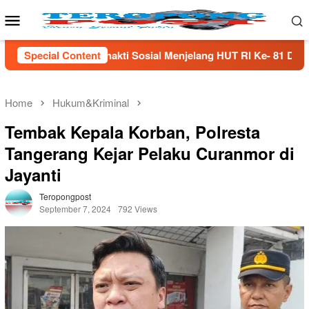
Skip
Mobile
to
Menu
content
ial Menjelang HUT Rl Ke- 81 Di Lampung Selatan
Special Content
Menj
Home
Hukum&Kriminal
Tembak Kepala Korban, Polresta
Tangerang Kejar Pelaku Curanmor di
Jayanti
Teropongpost
September 7, 2024
792 Views