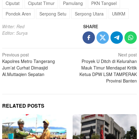
Ciputat
Ciputat Timur
Pamulang
PKN Tangsel
Pondok Aren
Serpong Setu
Serpong Utara
UMKM
Writer: Red
SHARE
Editor: Surya
Post
Previous post
Next post
Kapolres Metro Tangerang
Proyek U Ditch di Kelurahan
navigation
Jum’at Curhat Dimasjid
Mauk Timur Mendapat Kritik
Al.Muttaqien Sepatan
Ketua DPW LSM TAMPERAK
Provinsi Banten
RELATED POSTS