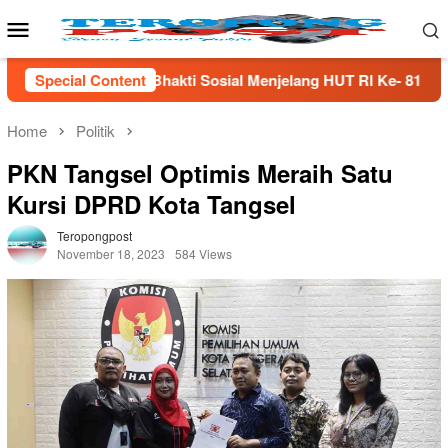
Skip
Mobile
to
Menu
content
osial Menjelang HUT Rl Ke- 81 Di Lampung Selatan
Special Content
Me
Home
Politik
PKN Tangsel Optimis Meraih Satu
Kursi DPRD Kota Tangsel
Teropongpost
November 18, 2023
584 Views