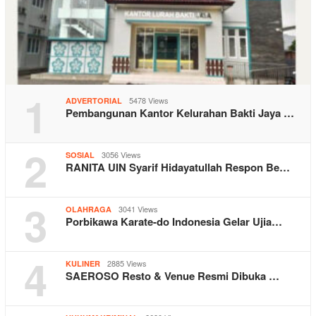
1
5478 Views
ADVERTORIAL
Pembangunan Kantor Kelurahan Bakti Jaya …
2
3056 Views
SOSIAL
RANITA UIN Syarif Hidayatullah Respon Be…
3
3041 Views
OLAHRAGA
Porbikawa Karate-do Indonesia Gelar Ujia…
4
2885 Views
KULINER
SAEROSO Resto & Venue Resmi Dibuka …