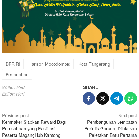
DPR RI
Harison Mocodompis
Kota Tangerang
Pertanahan
Writer: Red
SHARE
Editor: Heri
Post
Previous post
Next post
Kemnaker Siapkan Reward Bagi
Pembangunan Jembatan
navigation
Perusahaan yang Fasilitasi
Perintis Garuda, Dilakukan
Peserta MagangHub Kantongi
Peletakan Batu Pertama