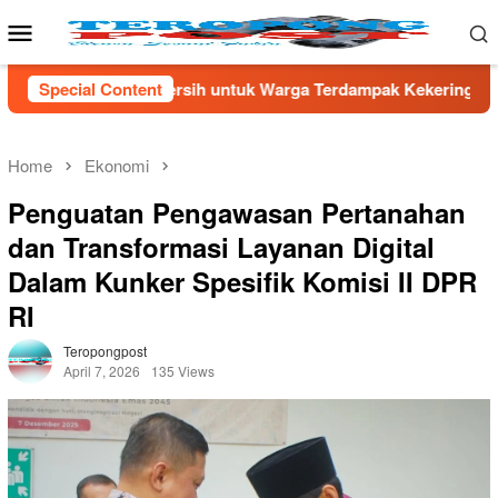
Skip
Mobile
to
Menu
content
h untuk Warga Terdampak Kekeringan di Kecamatan Kronjo
Special Content
Home
Ekonomi
Penguatan Pengawasan Pertanahan
dan Transformasi Layanan Digital
Dalam Kunker Spesifik Komisi II DPR
RI
Teropongpost
April 7, 2026
135 Views