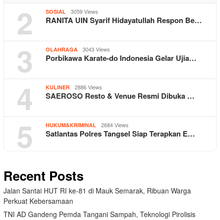
2
3059 Views
SOSIAL
RANITA UIN Syarif Hidayatullah Respon Be…
3
3043 Views
OLAHRAGA
Porbikawa Karate-do Indonesia Gelar Ujia…
4
2886 Views
KULINER
SAEROSO Resto & Venue Resmi Dibuka …
5
2684 Views
HUKUM&KRIMINAL
Satlantas Polres Tangsel Siap Terapkan E…
Recent Posts
Jalan Santai HUT RI ke-81 di Mauk Semarak, Ribuan Warga
Perkuat Kebersamaan
TNI AD Gandeng Pemda Tangani Sampah, Teknologi Pirolisis