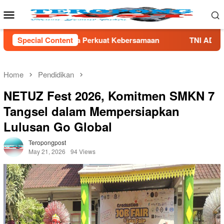
Skip
Mobile
to
Menu
content
rkuat Kebersamaan
Special Content
TNI AD Gandeng Pemda Tangani Sampa
Home
Pendidikan
NETUZ Fest 2026, Komitmen SMKN 7
Tangsel dalam Mempersiapkan
Lulusan Go Global
Teropongpost
May 21, 2026
94 Views