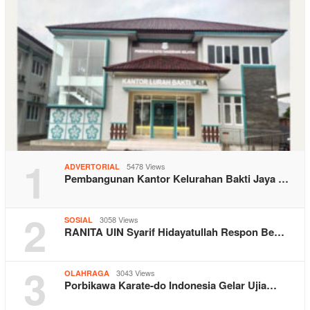
1
5478 Views
ADVERTORIAL
Pembangunan Kantor Kelurahan Bakti Jaya …
2
3058 Views
SOSIAL
RANITA UIN Syarif Hidayatullah Respon Be…
3
3043 Views
OLAHRAGA
Porbikawa Karate-do Indonesia Gelar Ujia…