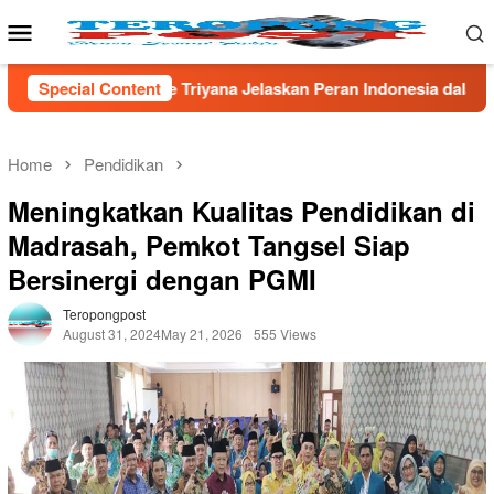
Skip
Mobile
to
Menu
content
elaskan Peran Indonesia dalam Sains Global
Special Content
*Tak Berkut
Home
Pendidikan
Meningkatkan Kualitas Pendidikan di
Madrasah, Pemkot Tangsel Siap
Bersinergi dengan PGMI
Teropongpost
August 31, 2024
May 21, 2026
555 Views