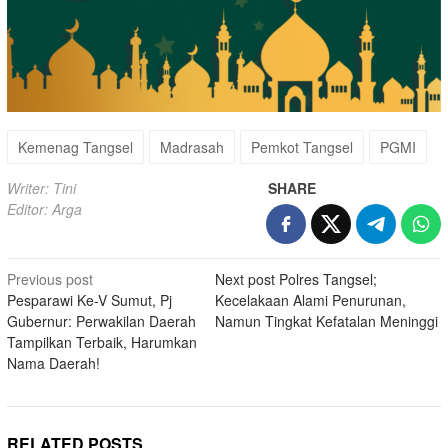
Kemenag Tangsel
Madrasah
Pemkot Tangsel
PGMI
Writer: Tini
SHARE
Editor: Arga
Post
Previous post
Next post
Polres Tangsel;
Pesparawi Ke-V Sumut, Pj
Kecelakaan Alami Penurunan,
navigation
Gubernur: Perwakilan Daerah
Namun Tingkat Kefatalan Meninggi
Tampilkan Terbaik, Harumkan
Nama Daerah!
RELATED POSTS