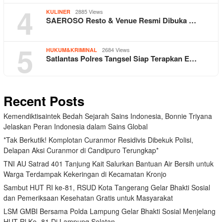
4
2885 Views
KULINER
SAEROSO Resto & Venue Resmi Dibuka …
5
2684 Views
HUKUM&KRIMINAL
Satlantas Polres Tangsel Siap Terapkan E…
Recent Posts
Kemendiktisaintek Bedah Sejarah Sains Indonesia, Bonnie Triyana
Jelaskan Peran Indonesia dalam Sains Global
*Tak Berkutik! Komplotan Curanmor Residivis Dibekuk Polisi,
Delapan Aksi Curanmor di Candipuro Terungkap*
TNI AU Satrad 401 Tanjung Kait Salurkan Bantuan Air Bersih untuk
Warga Terdampak Kekeringan di Kecamatan Kronjo
Sambut HUT RI ke-81, RSUD Kota Tangerang Gelar Bhakti Sosial
dan Pemeriksaan Kesehatan Gratis untuk Masyarakat
LSM GMBI Bersama Polda Lampung Gelar Bhakti Sosial Menjelang
HUT Rl Ke- 81 Di Lampung Selatan