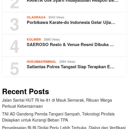
2
RANITA UIN Syarif Hidayatullah Respon Be…
3
3043 Views
OLAHRAGA
Porbikawa Karate-do Indonesia Gelar Ujia…
4
2886 Views
KULINER
SAEROSO Resto & Venue Resmi Dibuka …
5
2684 Views
HUKUM&KRIMINAL
Satlantas Polres Tangsel Siap Terapkan E…
Recent Posts
Jalan Santai HUT RI ke-81 di Mauk Semarak, Ribuan Warga
Perkuat Kebersamaan
TNI AD Gandeng Pemda Tangani Sampah, Teknologi Pirolisis
Disiapkan untuk Kurangi Beban TPA
Penyelesaian BLBI Dinilai Perlu Lebih Terbuka, Dialog dan Verifikasi