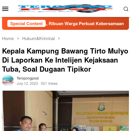
Skip
Mobile
to
Menu
content
ibuan Warga Perkuat Kebersamaan
Special Content
TNI AD Gandeng Pemda
Home
Hukum&Kriminal
Kepala Kampung Bawang Tirto Mulyo
Di Laporkan Ke Intelijen Kejaksaan
Tuba, Soal Dugaan Tipikor
Teropongpost
July 12, 2023
521 Views