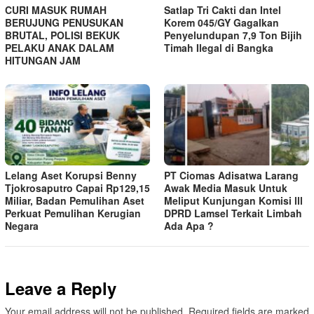
CURI MASUK RUMAH
Satlap Tri Cakti dan Intel
BERUJUNG PENUSUKAN
Korem 045/GY Gagalkan
BRUTAL, POLISI BEKUK
Penyelundupan 7,9 Ton Bijih
PELAKU ANAK DALAM
Timah Ilegal di Bangka
HITUNGAN JAM
Lelang Aset Korupsi Benny
PT Ciomas Adisatwa Larang
Tjokrosaputro Capai Rp129,15
Awak Media Masuk Untuk
Miliar, Badan Pemulihan Aset
Meliput Kunjungan Komisi lll
Perkuat Pemulihan Kerugian
DPRD Lamsel Terkait Limbah
Negara
Ada Apa ?
Leave a Reply
Your email address will not be published.
Required fields are marked