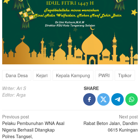
Dana Desa
Kejari
Kepala Kampung
PWRI
Tipikor
Writer: Ari S
SHARE
Editor: Arga
Post
Previous post
Next post
Pelaku Pembunuhan WNA Asal
Rabat Beton Jalan, Dandim
navigation
Nigeria Berhasil Ditangkap
0615 Kuningan
Polres Tangsel,