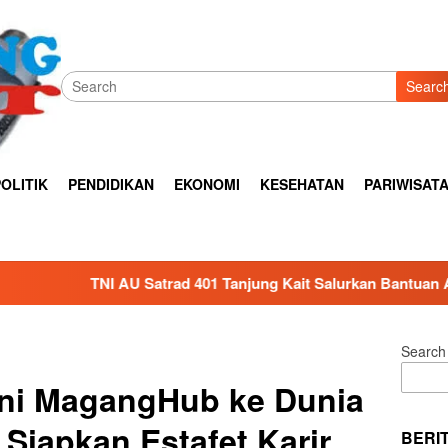
Searc
OLITIK
PENDIDIKAN
EKONOMI
KESEHATAN
PARIWISAT
401 Tanjung Kait Salurkan Bantuan Air Bersih untuk Warga Ter
Search
ni MagangHub ke Dunia
Siapkan Estafet Karir
BERI