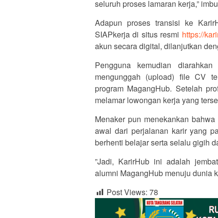
seluruh proses lamaran kerja,” imb
​Adapun proses transisi ke Kari
SIAPkerja di situs resmi
https://ka
akun secara digital, dilanjutkan de
​Pengguna kemudian diarahkan 
mengunggah (upload) file CV te
program MagangHub. Setelah profi
melamar lowongan kerja yang terse
​Menaker pun menekankan bahwa m
awal dari perjalanan karir yang 
berhenti belajar serta selalu gigi
​”Jadi, KarirHub ini adalah jem
alumni MagangHub menuju dunia k
Post Views:
78