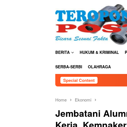
Skip
close
to
content
BERITA
HUKUM & KRIMINAL
P
SERBA-SERBI
OLAHRAGA
Special Content
TNI AU Satrad 
Home
Ekonomi
Jembatani Alum
Kerja, Kemnaker 