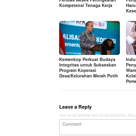
Kompetensi Tenaga Kerja
Haru
Kese
Kemenkop Perkuat Budaya
Indu
Integritas untuk Sukseskan
Peny
Program Koperasi
Wam
Desa/Kelurahan Merah Putih
Kola
Peme
Leave a Reply
Your email address will not be published.
Requ