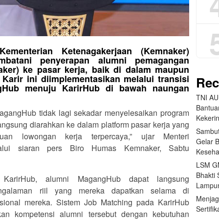
Kementerian Ketenagakerjaan (Kemnaker)
mbatani penyerapan alumni pemagangan
er) ke pasar kerja, baik di dalam maupun
 Karir ini diimplementasikan melalui transisi
Rec
angHub menuju KarirHub di bawah naungan
TNI AU
Bantua
ni MagangHub tidak lagi sekadar menyelesaikan program
Kekeri
langsung diarahkan ke dalam platform pasar kerja yang
Sambut
buan lowongan kerja terpercaya,” ujar Menteri
Gelar 
alui siaran pers Biro Humas Kemnaker, Sabtu
Keseha
LSM GM
Bhakti 
i KarirHub, alumni MagangHub dapat langsung
Lampun
ngalaman riil yang mereka dapatkan selama di
Menjag
sional mereka. Sistem Job Matching pada KarirHub
Sertifi
an kompetensi alumni tersebut dengan kebutuhan