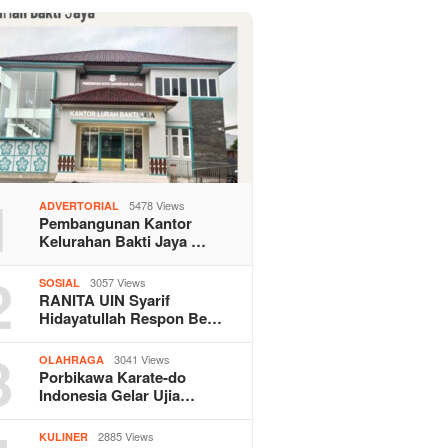
1
5478 Views
ADVERTORIAL
Pembangunan Kantor
Kelurahan Bakti Jaya …
2
3057 Views
SOSIAL
RANITA UIN Syarif
Hidayatullah Respon Be…
3
3041 Views
OLAHRAGA
Porbikawa Karate-do
Indonesia Gelar Ujia…
2885 Views
KULINER