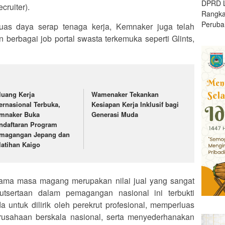
DPRD L
cruiter).
Rangk
Peruba
uas daya serap tenaga kerja, Kemnaker juga telah
 berbagai job portal swasta terkemuka seperti Glints,
luang Kerja
Wamenaker Tekankan
ternasional Terbuka,
Kesiapan Kerja Inklusif bagi
mnaker Buka
Generasi Muda
ndaftaran Program
magangan Jepang dan
latihan Kaigo
lama masa magang merupakan nilai jual yang sangat
utsertaan dalam pemagangan nasional ini terbukti
untuk dilirik oleh perekrut profesional, memperluas
rusahaan berskala nasional, serta menyederhanakan