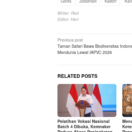
Glints
Jobstreet
Kalibrr
Kar
Writer: Red
Editor: Heri
Post
Previous post
Taman Safari Bawa Biodiversitas Indon
navigation
Mendunia Lewat IAPVC 2026
RELATED POSTS
Pelatihan Vokasi Nasional
Mena
Batch 4 Dibuka, Kemnaker
Kete
Perluas Akses Peningkatan
Peny