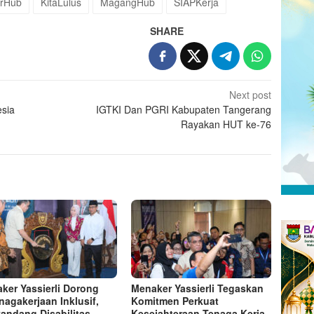
irHub
KitaLulus
MagangHub
SIAPKerja
SHARE
Next post
esia
IGTKI Dan PGRI Kabupaten Tangerang
Rayakan HUT ke-76
ker Yassierli Dorong
Menaker Yassierli Tegaskan
nagakerjaan Inklusif,
Komitmen Perkuat
andang Disabilitas
Kesejahteraan Tenaga Kerja