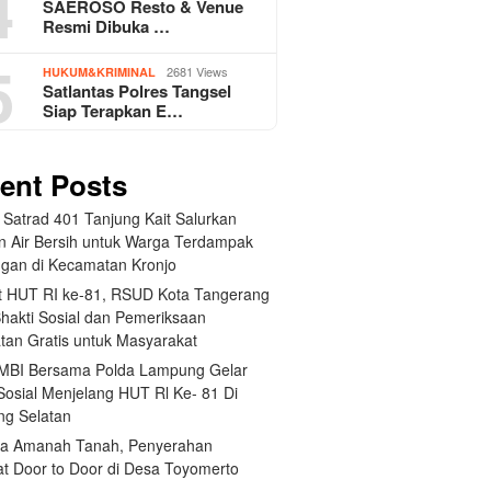
4
SAEROSO Resto & Venue
Resmi Dibuka …
5
2681 Views
HUKUM&KRIMINAL
Satlantas Polres Tangsel
Siap Terapkan E…
ent Posts
 Satrad 401 Tanjung Kait Salurkan
n Air Bersih untuk Warga Terdampak
ngan di Kecamatan Kronjo
 HUT RI ke-81, RSUD Kota Tangerang
Bhakti Sosial dan Pemeriksaan
tan Gratis untuk Masyarakat
BI Bersama Polda Lampung Gelar
Sosial Menjelang HUT Rl Ke- 81 Di
g Selatan
a Amanah Tanah, Penyerahan
kat Door to Door di Desa Toyomerto