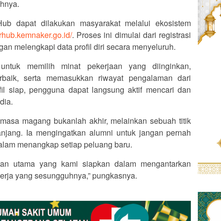
uhnya.
rHub dapat dilakukan masyarakat melalui ekosistem
rirhub.kemnaker.go.
id/
. Proses ini dimulai dari registrasi
ngan melengkapi data profil diri secara menyeluruh.
untuk memilih minat pekerjaan yang diinginkan,
rbaik, serta memasukkan riwayat pengalaman dari
l siap, pengguna dapat langsung aktif mencari dan
dia.
asa magang bukanlah akhir, melainkan sebuah titik
panjang. Ia mengingatkan alumni untuk jangan pernah
h dalam menangkap setiap peluang baru.
batan utama yang kami siapkan dalam mengantarkan
erja yang sesungguhnya,” pungkasnya.