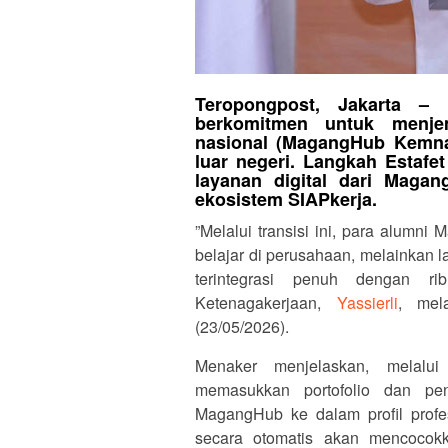
Teropongpost
, ​
Jakarta – 
berkomitmen untuk menje
nasional (MagangHub Kemnak
luar negeri. Langkah Estafet
layanan digital dari Mag
ekosistem SIAPkerja.
​”Melalui transisi ini, para alum
belajar di perusahaan, melainkan 
terintegrasi penuh dengan ri
Ketenagakerjaan,
Yassierli
, mel
(23/05/2026).
​Menaker menjelaskan, melalu
memasukkan portofolio dan pe
MagangHub ke dalam profil profe
secara otomatis akan mencocokk