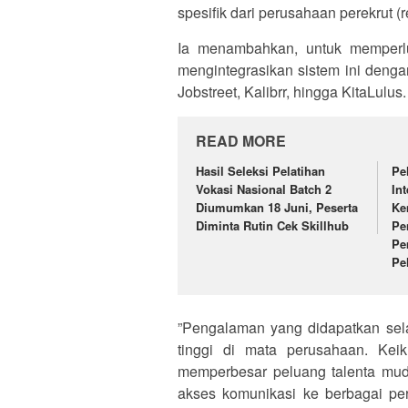
spesifik dari perusahaan perekrut (re
​Ia menambahkan, untuk memperl
mengintegrasikan sistem ini dengan
Jobstreet, Kalibrr, hingga KitaLulus.
READ MORE
Hasil Seleksi Pelatihan
Pe
Vokasi Nasional Batch 2
In
Diumumkan 18 Juni, Peserta
Ke
Diminta Rutin Cek Skillhub
Pe
Pe
Pe
​”Pengalaman yang didapatkan se
tinggi di mata perusahaan. Keik
memperbesar peluang talenta muda 
akses komunikasi ke berbagai pe