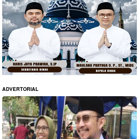
ADVERTORIAL