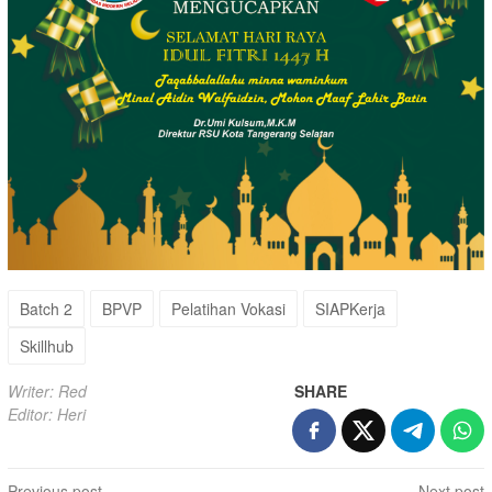
Batch 2
BPVP
Pelatihan Vokasi
SIAPKerja
Skillhub
Writer: Red
SHARE
Editor: Heri
Previous post
Next post