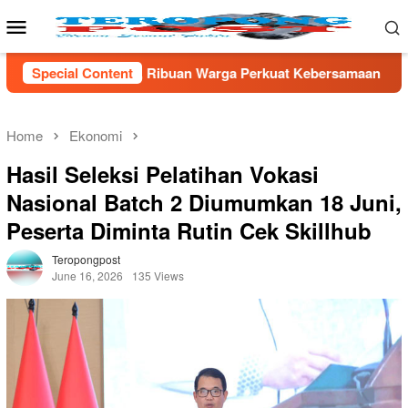
Skip
Mobile
to
Menu
content
buan Warga Perkuat Kebersamaan
Special Content
TNI AD Gandeng Pemda 
Home
Ekonomi
Hasil Seleksi Pelatihan Vokasi
Nasional Batch 2 Diumumkan 18 Juni,
Peserta Diminta Rutin Cek Skillhub
Teropongpost
June 16, 2026
135 Views