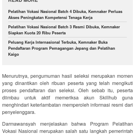
Pelatihan Vokasi Nasional Batch 4 Dibuka, Kemnaker Perluas
Akses Peningkatan Kompetensi Tenaga Kerja
Pelatihan Vokasi Nasional Batch 3 Resmi Dibuka, Kemnaker
Siapkan Kuota 20 Ribu Peserta
Peluang Kerja Internasional Terbuka, Kemnaker Buka
Pendaftaran Program Pemagangan Jepang dan Pelatihan
Kaigo
Menurutnya, pengumuman hasil seleksi merupakan momen
yang dinantikan oleh ribuan peserta yang telah mengikuti
proses pendaftaran dan seleksi. Oleh sebab itu, peserta
diimbau untuk aktif memeriksa akun Skillhub guna
menghindari keterlambatan memperoleh informasi resmi dari
penyelenggara.
Darmawansyah menjelaskan bahwa Program Pelatihan
Vokasi Nasional merupakan salah satu langkah pemerintah