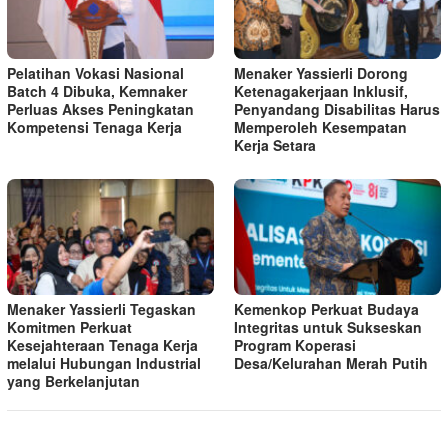
Pelatihan Vokasi Nasional
Menaker Yassierli Dorong
Batch 4 Dibuka, Kemnaker
Ketenagakerjaan Inklusif,
Perluas Akses Peningkatan
Penyandang Disabilitas Harus
Kompetensi Tenaga Kerja
Memperoleh Kesempatan
Kerja Setara
Menaker Yassierli Tegaskan
Kemenkop Perkuat Budaya
Komitmen Perkuat
Integritas untuk Sukseskan
Kesejahteraan Tenaga Kerja
Program Koperasi
melalui Hubungan Industrial
Desa/Kelurahan Merah Putih
yang Berkelanjutan