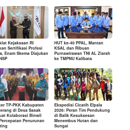
klat Kejaksaan RI
HUT ke-40 PPAL, Mantan
kan Sertifikasi Profesi
KSAL dan Ribuan
a, Enam Skema Diajukan
Purnawirawan TNI AL Ziarah
BNSP
ke TMPNU Kalibata
er TP-PKK Kabupaten
Ekspedisi Cicatih Elpala
erang di Desa Sasak
2026: Peran Tim Pendukung
uat Kolaborasi Binwil
di Balik Kesuksesan
Percepatan Penurunan
Menembus Hutan dan
ting
Sungai