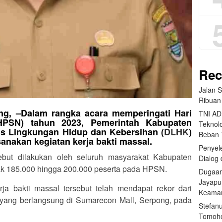
Rec
Jalan 
Ribuan
ng, –
Dalam rangka acara memperingati Hari
TNI AD
HPSN) tahun 2023, Pemerintah Kabupaten
Teknolo
as Lingkungan Hidup dan Kebersihan (
DLHK
)
Beban
nakan kegiatan kerja bakti massal.
Penyele
but dilakukan oleh seluruh masyarakat Kabupaten
Dialog 
k 185.000 hingga 200.000 peserta pada HPSN.
Dugaan
Jayapu
a bakti massal tersebut telah mendapat rekor dari
Keama
yang berlangsung di Sumarecon Mall, Serpong, pada
Stefan
Tomoho