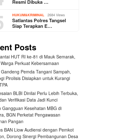
Resmi Dibuka …
5
2684 Views
HUKUM&KRIMINAL
Satlantas Polres Tangsel
Siap Terapkan E…
ent Posts
Santai HUT RI ke-81 di Mauk Semarak,
 Warga Perkuat Kebersamaan
 Gandeng Pemda Tangani Sampah,
gi Pirolisis Disiapkan untuk Kurangi
 TPA
saian BLBI Dinilai Perlu Lebih Terbuka,
dan Verifikasi Data Jadi Kunci
 Gangguan Kesehatan MBG di
ra, BGN Perketat Pengawasan
nan Pangan
us BAN Liow Audiensi dengan Pemkot
n, Dorong Sinergi Pembangunan Desa