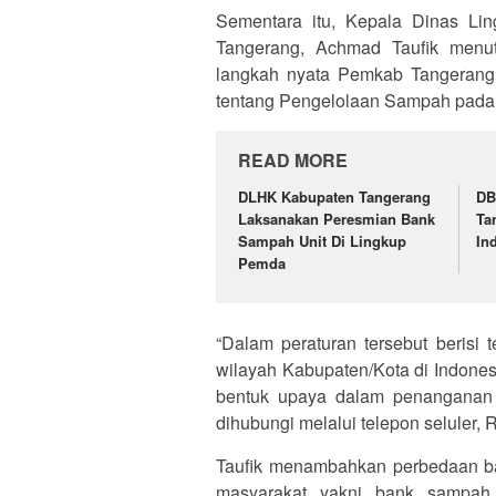
Sementara itu, Kepala Dinas Li
Tangerang, Achmad Taufik menu
langkah nyata Pemkab Tangeran
tentang Pengelolaan Sampah pad
READ MORE
DLHK Kabupaten Tangerang
DB
Laksanakan Peresmian Bank
Ta
Sampah Unit Di Lingkup
In
Pemda
“Dalam peraturan tersebut berisi
wilayah Kabupaten/Kota di Indones
bentuk upaya dalam penanganan s
dihubungi melalui telepon seluler, 
Taufik menambahkan perbedaan b
masyarakat yakni bank sampah 