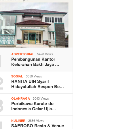
1
5478 Views
ADVERTORIAL
Pembangunan Kantor
Kelurahan Bakti Jaya …
2
3059 Views
SOSIAL
RANITA UIN Syarif
Hidayatullah Respon Be…
3
3043 Views
OLAHRAGA
Porbikawa Karate-do
Indonesia Gelar Ujia…
4
2886 Views
KULINER
SAEROSO Resto & Venue