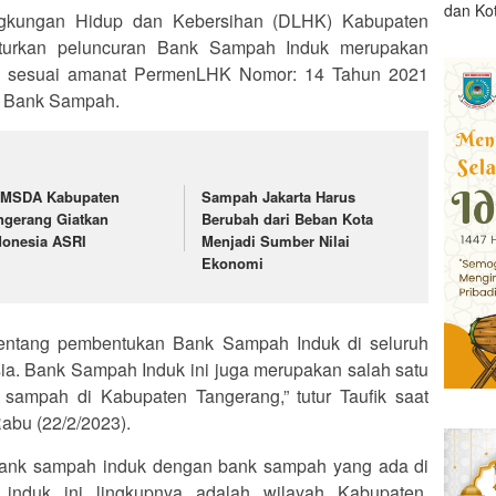
dan Ko
ngkungan Hidup dan Kebersihan (DLHK) Kabupaten
turkan peluncuran Bank Sampah Induk merupakan
g sesuai amanat PermenLHK Nomor: 14 Tahun 2021
a Bank Sampah.
MSDA Kabupaten
Sampah Jakarta Harus
ngerang Giatkan
Berubah dari Beban Kota
donesia ASRI
Menjadi Sumber Nilai
Ekonomi
 tentang pembentukan Bank Sampah Induk di seluruh
ia. Bank Sampah Induk ini juga merupakan salah satu
ampah di Kabupaten Tangerang,” tutur Taufik saat
Rabu (22/2/2023).
ank sampah induk dengan bank sampah yang ada di
induk ini lingkupnya adalah wilayah Kabupaten.