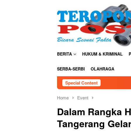
Skip
close
to
content
BERITA
HUKUM & KRIMINAL
P
SERBA-SERBI
OLAHRAGA
Special Content
Home
Event
Dalam Rangka H
Tangerang Gelar