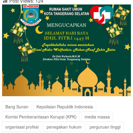
Post Views:
124
Bang Sunan
Kepolisian Republik Indonesia
Komisi Pemberantasan Korupsi (KPK)
media massa
organisasi profesi
penegakan hukum
perguruan tinggi