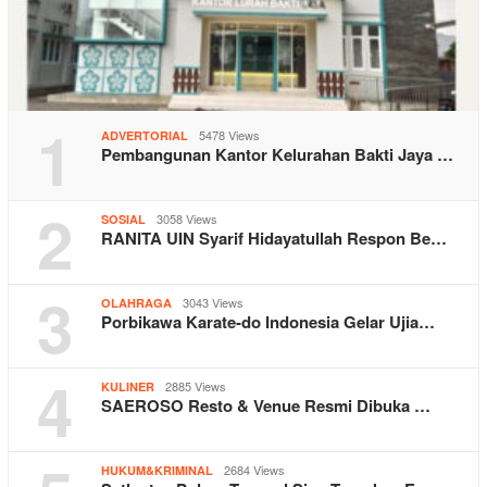
1
5478 Views
ADVERTORIAL
Pembangunan Kantor Kelurahan Bakti Jaya …
2
3058 Views
SOSIAL
RANITA UIN Syarif Hidayatullah Respon Be…
3
3043 Views
OLAHRAGA
Porbikawa Karate-do Indonesia Gelar Ujia…
4
2885 Views
KULINER
SAEROSO Resto & Venue Resmi Dibuka …
2684 Views
HUKUM&KRIMINAL