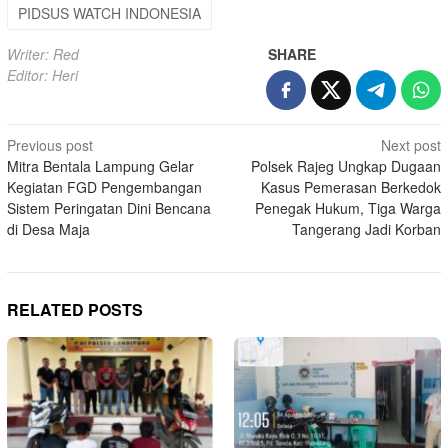
PIDSUS WATCH INDONESIA
Writer: Red
SHARE
Editor: Heri
Post
Previous post
Next post
Mitra Bentala Lampung Gelar
Polsek Rajeg Ungkap Dugaan
navigation
Kegiatan FGD Pengembangan
Kasus Pemerasan Berkedok
Sistem Peringatan Dini Bencana
Penegak Hukum, Tiga Warga
di Desa Maja
Tangerang Jadi Korban
RELATED POSTS