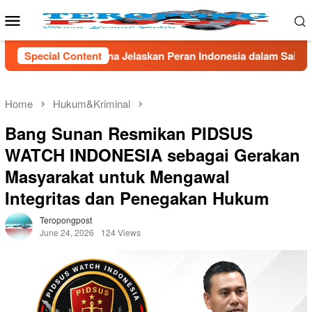
Skip
Mobile
to
Menu
content
skan Peran Indonesia dalam Sains Global
Special Content
*Tak Berkutik!
Home
Hukum&Kriminal
Bang Sunan Resmikan PIDSUS
WATCH INDONESIA sebagai Gerakan
Masyarakat untuk Mengawal
Integritas dan Penegakan Hukum
Teropongpost
June 24, 2026
124 Views