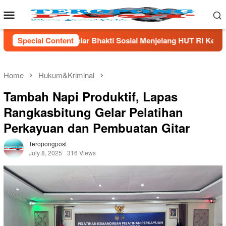
Skip
Mobile
to
Menu
content
kti Sosial Menjelang HUT Rl Ke- 81 Di Lampung Selatan
Special Content
Home
Hukum&Kriminal
Tambah Napi Produktif, Lapas
Rangkasbitung Gelar Pelatihan
Perkayuan dan Pembuatan Gitar
Teropongpost
July 8, 2025
316 Views