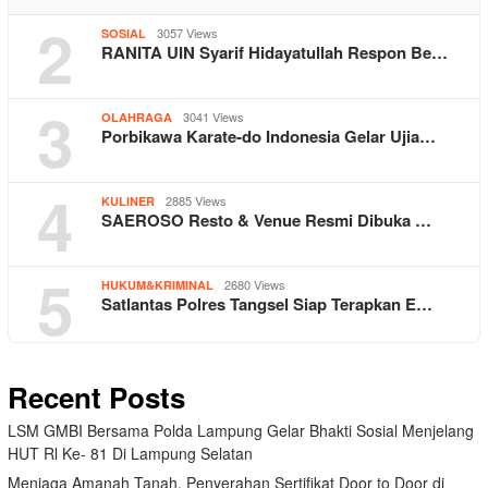
2
3057 Views
SOSIAL
RANITA UIN Syarif Hidayatullah Respon Be…
3
3041 Views
OLAHRAGA
Porbikawa Karate-do Indonesia Gelar Ujia…
4
2885 Views
KULINER
SAEROSO Resto & Venue Resmi Dibuka …
5
2680 Views
HUKUM&KRIMINAL
Satlantas Polres Tangsel Siap Terapkan E…
Recent Posts
LSM GMBI Bersama Polda Lampung Gelar Bhakti Sosial Menjelang
HUT Rl Ke- 81 Di Lampung Selatan
Menjaga Amanah Tanah, Penyerahan Sertifikat Door to Door di