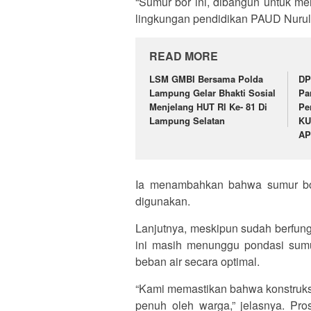
“Sumur bor ini, dibangun untuk me
lingkungan pendidikan PAUD Nurul I
READ MORE
LSM GMBI Bersama Polda
DP
Lampung Gelar Bhakti Sosial
Pa
Menjelang HUT Rl Ke- 81 Di
Pe
Lampung Selatan
KU
AP
Ia menambahkan bahwa sumur bor 
digunakan.
Lanjutnya, meskipun sudah berfun
ini masih menunggu pondasi sum
beban air secara optimal.
“Kami memastikan bahwa konstruks
penuh oleh warga,” jelasnya. Pr