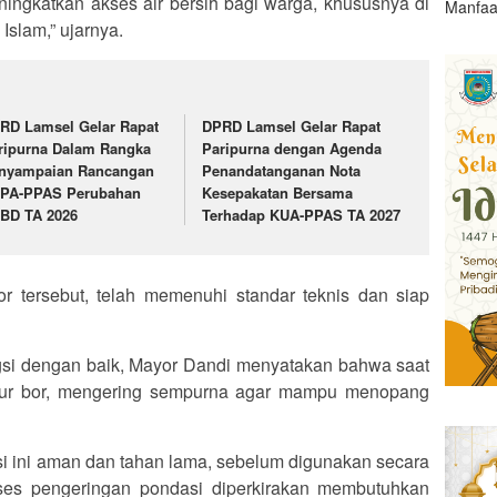
ningkatkan akses air bersih bagi warga, khususnya di
Manfaa
slam,” ujarnya.
RD Lamsel Gelar Rapat
DPRD Lamsel Gelar Rapat
ripurna Dalam Rangka
Paripurna dengan Agenda
nyampaian Rancangan
Penandatanganan Nota
PA-PPAS Perubahan
Kesepakatan Bersama
BD TA 2026
Terhadap KUA-PPAS TA 2027
tersebut, telah memenuhi standar teknis dan siap
gsi dengan baik, Mayor Dandi menyatakan bahwa saat
ur bor, mengering sempurna agar mampu menopang
i ini aman dan tahan lama, sebelum digunakan secara
oses pengeringan pondasi diperkirakan membutuhkan