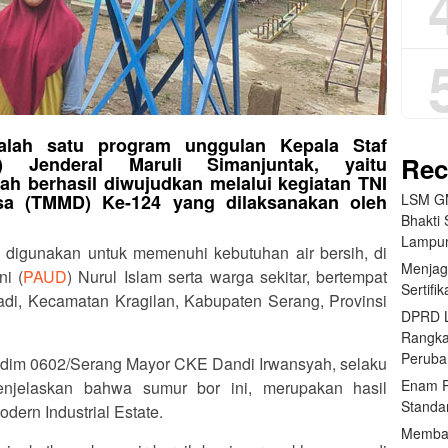
alah satu program unggulan Kepala Staf
Rec
 Jenderal Maruli Simanjuntak, yaitu
h berhasil diwujudkan melalui kegiatan TNI
LSM GM
 (TMMD) Ke-124 yang dilaksanakan oleh
Bhakti 
Lampun
ap digunakan untuk memenuhi kebutuhan air bersih, di
Menjag
i (
PAUD
) Nurul Islam serta warga sekitar, bertempat
Sertifi
i, Kecamatan Kragilan, Kabupaten Serang, Provinsi
DPRD L
Rangk
Peruba
) Kodim 0602/Serang Mayor CKE Dandi Irwansyah, selaku
Enam P
jelaskan bahwa sumur bor ini, merupakan hasil
Standa
dern Industrial Estate.
Memban