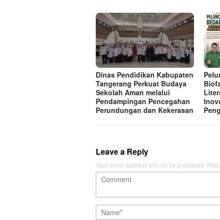
Dinas Pendidikan Kabupaten
Pelu
Tangerang Perkuat Budaya
Biof
Sekolah Aman melalui
Lite
Pendampingan Pencegahan
Inov
Perundungan dan Kekerasan
Peng
Leave a Reply
Your email address will not be published.
Requ