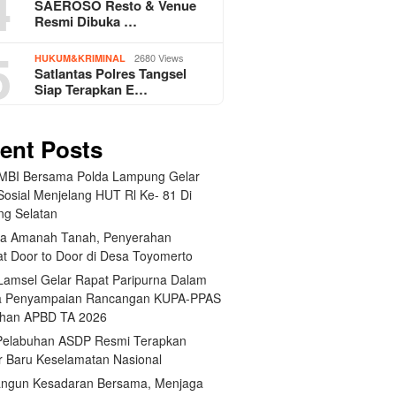
4
SAEROSO Resto & Venue
Resmi Dibuka …
5
2680 Views
HUKUM&KRIMINAL
Satlantas Polres Tangsel
Siap Terapkan E…
ent Posts
BI Bersama Polda Lampung Gelar
Sosial Menjelang HUT Rl Ke- 81 Di
g Selatan
a Amanah Tanah, Penyerahan
kat Door to Door di Desa Toyomerto
amsel Gelar Rapat Paripurna Dalam
a Penyampaian Rancangan KUPA-PPAS
han APBD TA 2026
elabuhan ASDP Resmi Terapkan
r Baru Keselamatan Nasional
gun Kesadaran Bersama, Menjaga