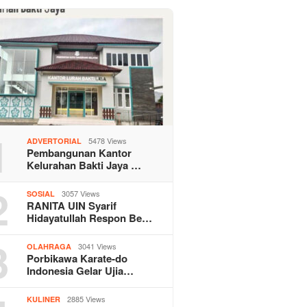
1
5478 Views
ADVERTORIAL
Pembangunan Kantor
Kelurahan Bakti Jaya …
2
3057 Views
SOSIAL
RANITA UIN Syarif
Hidayatullah Respon Be…
3
3041 Views
OLAHRAGA
Porbikawa Karate-do
Indonesia Gelar Ujia…
2885 Views
KULINER