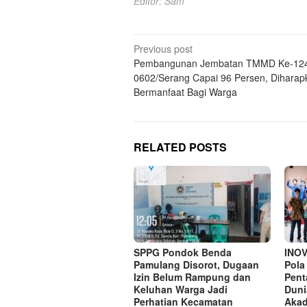
Editor: Sam
Post
Previous post
Pembangunan Jembatan TMMD Ke-12
navigation
0602/Serang Capai 96 Persen, Diharap
Bermanfaat Bagi Warga
RELATED POSTS
SPPG Pondok Benda
INO
Pamulang Disorot, Dugaan
Pola
Izin Belum Rampung dan
Pent
Keluhan Warga Jadi
Duni
Perhatian Kecamatan
Aka