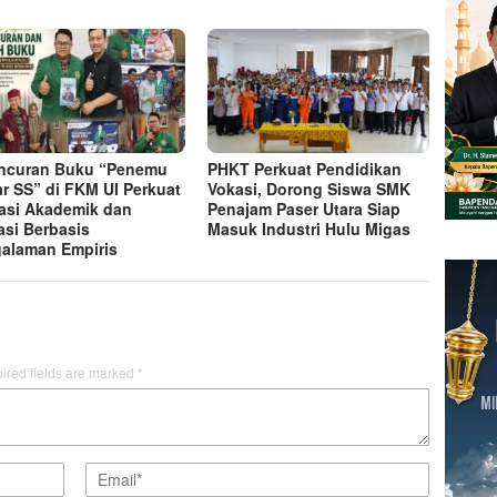
ncuran Buku “Penemu
PHKT Perkuat Pendidikan
ar SS” di FKM UI Perkuat
Vokasi, Dorong Siswa SMK
rasi Akademik dan
Penajam Paser Utara Siap
asi Berbasis
Masuk Industri Hulu Migas
alaman Empiris
ired fields are marked
*