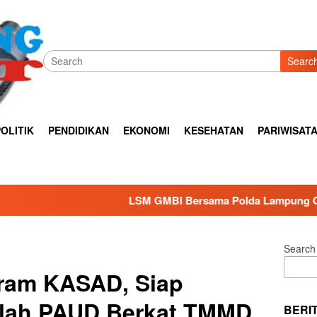
Searc
OLITIK
PENDIDIKAN
EKONOMI
KESEHATAN
PARIWISAT
LSM GMBI Bersama Polda Lampung Gelar Bhakti Sosial Menje
Search
ram KASAD, Siap
lah PAUD Berkat TMMD
BERI