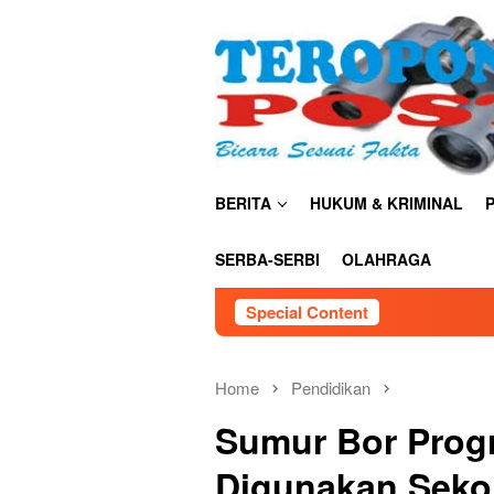
Skip
close
to
content
BERITA
HUKUM & KRIMINAL
P
SERBA-SERBI
OLAHRAGA
Special Content
Home
Pendidikan
Sumur Bor Prog
Digunakan Seko