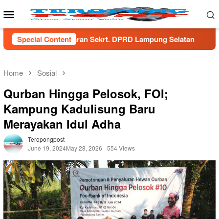
Skip
Mobile
to
Menu
content
rt. DPRD Lampung Selatan
Special Content
Menaker Yassierli Dorong Tr
Home
Sosial
Qurban Hingga Pelosok, FOI;
Kampung Kadulisung Baru
Merayakan Idul Adha
Teropongpost
June 19, 2024
May 28, 2026
554 Views