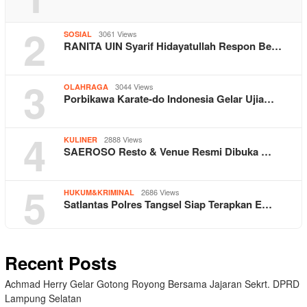
2
3061 Views
SOSIAL
RANITA UIN Syarif Hidayatullah Respon Be…
3
3044 Views
OLAHRAGA
Porbikawa Karate-do Indonesia Gelar Ujia…
4
2888 Views
KULINER
SAEROSO Resto & Venue Resmi Dibuka …
5
2686 Views
HUKUM&KRIMINAL
Satlantas Polres Tangsel Siap Terapkan E…
Recent Posts
Achmad Herry Gelar Gotong Royong Bersama Jajaran Sekrt. DPRD
Lampung Selatan