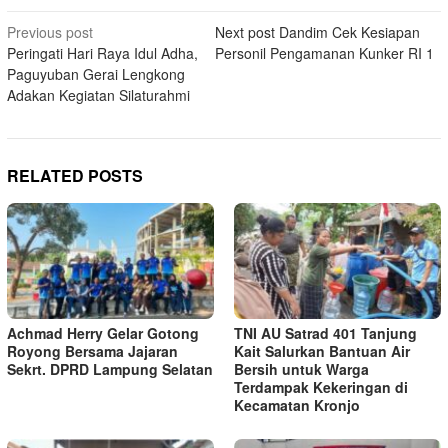
Post
Previous post
Next post
Dandim Cek Kesiapan
Peringati Hari Raya Idul Adha,
Personil Pengamanan Kunker RI 1
navigation
Paguyuban Gerai Lengkong
Adakan Kegiatan Silaturahmi
RELATED POSTS
Achmad Herry Gelar Gotong
TNI AU Satrad 401 Tanjung
Royong Bersama Jajaran
Kait Salurkan Bantuan Air
Sekrt. DPRD Lampung Selatan
Bersih untuk Warga
Terdampak Kekeringan di
Kecamatan Kronjo