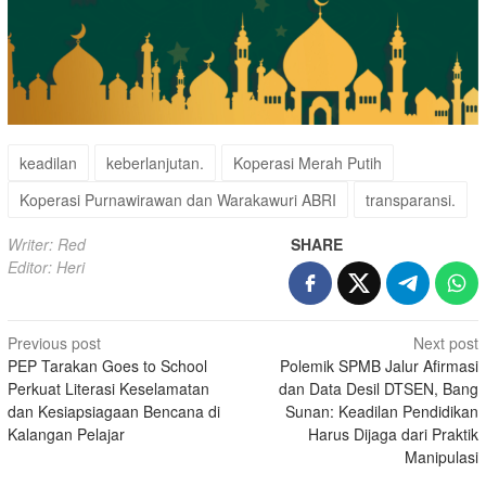
keadilan
keberlanjutan.
Koperasi Merah Putih
Koperasi Purnawirawan dan Warakawuri ABRI
transparansi.
Writer: Red
SHARE
Editor: Heri
Post
Previous post
Next post
PEP Tarakan Goes to School
Polemik SPMB Jalur Afirmasi
navigation
Perkuat Literasi Keselamatan
dan Data Desil DTSEN, Bang
dan Kesiapsiagaan Bencana di
Sunan: Keadilan Pendidikan
Kalangan Pelajar
Harus Dijaga dari Praktik
Manipulasi