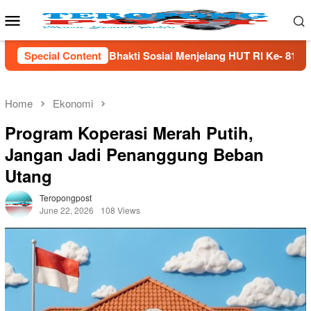
Skip
Mobile
to
Menu
content
sial Menjelang HUT Rl Ke- 81 Di Lampung Selatan
Special Content
Men
Home
Ekonomi
Program Koperasi Merah Putih,
Jangan Jadi Penanggung Beban
Utang
Teropongpost
June 22, 2026
108 Views