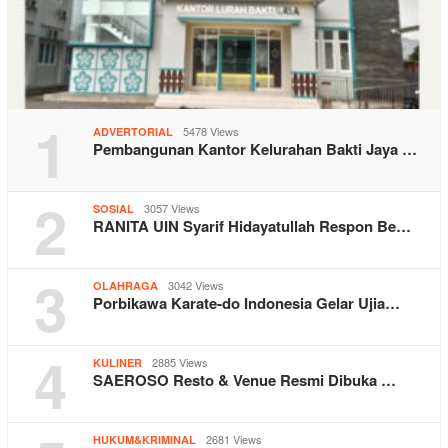
1
5478 Views
ADVERTORIAL
Pembangunan Kantor Kelurahan Bakti Jaya …
2
3057 Views
SOSIAL
RANITA UIN Syarif Hidayatullah Respon Be…
3
3042 Views
OLAHRAGA
Porbikawa Karate-do Indonesia Gelar Ujia…
4
2885 Views
KULINER
SAEROSO Resto & Venue Resmi Dibuka …
2681 Views
HUKUM&KRIMINAL