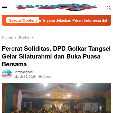
Skip
Mobile
to
Menu
content
elaskan Peran Indonesia dalam Sains Global
Special Content
*Tak Berkut
Home
Berita
Pererat Soliditas, DPD Golkar Tangsel
Gelar Silaturahmi dan Buka Puasa
Bersama
Teropongpost
March 15, 2026
99 Views