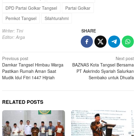
DPD Partai Golkar Tangsel
Partai Golkar
Pemkot Tangsel
Silahturahmi
Writer: Tini
SHARE
Editor: Arga
Post
Previous post
Next post
Damkar Tangsel Himbau Warga
BAZNAS Kota Tangsel Bersama
navigation
Pastikan Rumah Aman Saat
PT Askrindo Syariah Salurkan
Mudik Idul Fitri 1447 Hijriah
Sembako untuk Dhuafa
RELATED POSTS