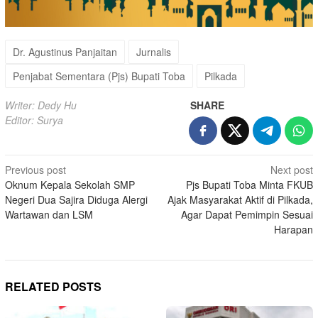
Dr. Agustinus Panjaitan
Jurnalis
Penjabat Sementara (Pjs) Bupati Toba
Pilkada
Writer: Dedy Hu
SHARE
Editor: Surya
Post
Previous post
Next post
Oknum Kepala Sekolah SMP
Pjs Bupati Toba Minta FKUB
navigation
Negeri Dua Sajira Diduga Alergi
Ajak Masyarakat Aktif di Pilkada,
Wartawan dan LSM
Agar Dapat Pemimpin Sesuai
Harapan
RELATED POSTS