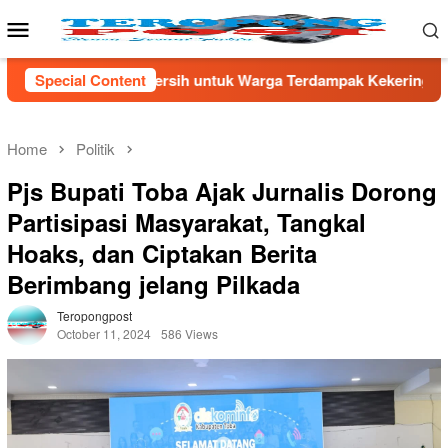
Skip
Mobile
to
Menu
content
uk Warga Terdampak Kekeringan di Kecamatan Kronjo
Special Content
Sa
Home
Politik
Pjs Bupati Toba Ajak Jurnalis Dorong
Partisipasi Masyarakat, Tangkal
Hoaks, dan Ciptakan Berita
Berimbang jelang Pilkada
Teropongpost
October 11, 2024
586 Views