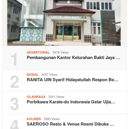
1
5478 Views
ADVERTORIAL
Pembangunan Kantor Kelurahan Bakti Jaya …
2
3057 Views
SOSIAL
RANITA UIN Syarif Hidayatullah Respon Be…
3
3041 Views
OLAHRAGA
Porbikawa Karate-do Indonesia Gelar Ujia…
4
2885 Views
KULINER
SAEROSO Resto & Venue Resmi Dibuka …