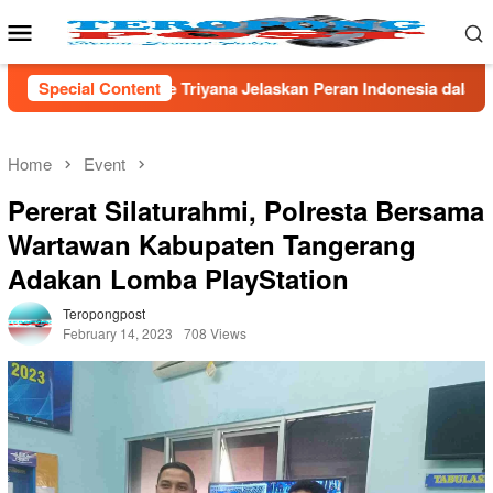
Skip
Mobile
to
Menu
content
Jelaskan Peran Indonesia dalam Sains Global
Special Content
*Tak Berku
Home
Event
Pererat Silaturahmi, Polresta Bersama
Wartawan Kabupaten Tangerang
Adakan Lomba PlayStation
Teropongpost
February 14, 2023
708 Views