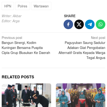
HPN
Polres
Wartawan
Writer: Akbar
SHARE
Editor: Arga
Post
Previous post
Next post
Bangun Sinergi, Kodim
Paguyuban Saung Sadulur
navigation
Kuningan Bersama Puspita
Adakan Giat Pengobatan
Cipta Grup Blusukan Ke Daerah
Alternatif Gratis Kepada Warga
Tegal Angus
RELATED POSTS