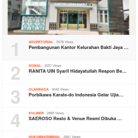
1
5478 Views
ADVERTORIAL
Pembangunan Kantor Kelurahan Bakti Jaya …
2
3057 Views
SOSIAL
RANITA UIN Syarif Hidayatullah Respon Be…
3
3042 Views
OLAHRAGA
Porbikawa Karate-do Indonesia Gelar Ujia…
4
2885 Views
KULINER
SAEROSO Resto & Venue Resmi Dibuka …
2681 Views
HUKUM&KRIMINAL