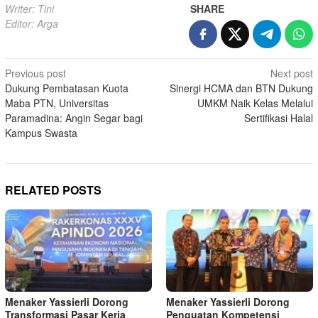
Writer: Tini
SHARE
Editor: Arga
Post
Previous post
Next post
Dukung Pembatasan Kuota
Sinergi HCMA dan BTN Dukung
navigation
Maba PTN, Universitas
UMKM Naik Kelas Melalui
Paramadina: Angin Segar bagi
Sertifikasi Halal
Kampus Swasta
RELATED POSTS
Menaker Yassierli Dorong
Menaker Yassierli Dorong
Transformasi Pasar Kerja
Penguatan Kompetensi