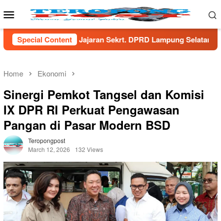
Skip
Mobile
to
Menu
content
n Sekrt. DPRD Lampung Selatan
Special Content
Menaker Yassierli Doro
Home
Ekonomi
Sinergi Pemkot Tangsel dan Komisi
IX DPR RI Perkuat Pengawasan
Pangan di Pasar Modern BSD
Teropongpost
March 12, 2026
132 Views