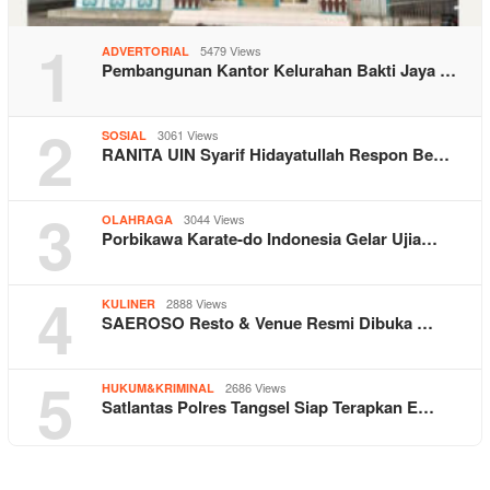
1
5479 Views
ADVERTORIAL
Pembangunan Kantor Kelurahan Bakti Jaya …
2
3061 Views
SOSIAL
RANITA UIN Syarif Hidayatullah Respon Be…
3
3044 Views
OLAHRAGA
Porbikawa Karate-do Indonesia Gelar Ujia…
4
2888 Views
KULINER
SAEROSO Resto & Venue Resmi Dibuka …
5
2686 Views
HUKUM&KRIMINAL
Satlantas Polres Tangsel Siap Terapkan E…