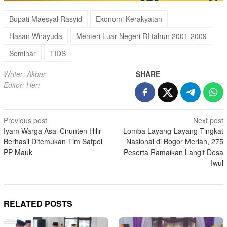
Bupati Maesyal Rasyid
Ekonomi Kerakyatan
Hasan Wirayuda
Menteri Luar Negeri RI tahun 2001-2009
Seminar
TIDS
Writer: Akbar
SHARE
Editor: Heri
Post
Previous post
Next post
Iyam Warga Asal Cirunten Hilir
Lomba Layang-Layang Tingkat
navigation
Berhasil Ditemukan Tim Satpol
Nasional di Bogor Meriah, 275
PP Mauk
Peserta Ramaikan Langit Desa
Iwul
RELATED POSTS