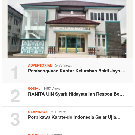
1
5478 Views
ADVERTORIAL
Pembangunan Kantor Kelurahan Bakti Jaya …
2
3057 Views
SOSIAL
RANITA UIN Syarif Hidayatullah Respon Be…
3
3041 Views
OLAHRAGA
Porbikawa Karate-do Indonesia Gelar Ujia…
2885 Views
KULINER