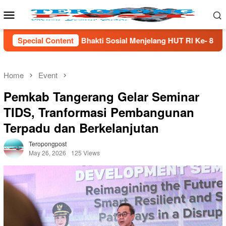
Skip
Mobile
to
Menu
content
Sosial Menjelang HUT Rl Ke- 81 Di Lampung Selatan
Special Content
M
Home
Event
Pemkab Tangerang Gelar Seminar
TIDS, Tranformasi Pembangunan
Terpadu dan Berkelanjutan
Teropongpost
May 26, 2026
125 Views