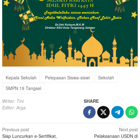
Kepala Sekolah
Pelepasan Siswa-siswi
Sekolah
SMPN 19 Tangsel
Writer: Tini
SHARE
Editor: Arga
Post
Previous post
Next post
Siap Luncurkan e-Sertifikat,
Pelaksanaan USDN di
navigation