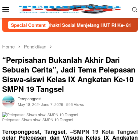
Skip
Mobile
to
Menu
content
 Sosial Menjelang HUT Rl Ke- 81 Di Lampung Selatan
Special Content
Home
Pendidikan
“Perpisahan Bukanlah Akhir Dari
Sebuah Cerita”, Jadi Tema Pelepasan
Siswa-siswi Kelas IX Angkatan Ke-10
SMPN 19 Tangsel
Teropongpost
May 18, 2024
June 7, 2026
596 Views
Pelepasan Siswa-siswi SMPN 19 Tangsel
Teropongpost, Tangsel, –
SMPN 19 Kota Tangsel
gelar Pelepasan dan Wisuda Kelas IX Angkatan