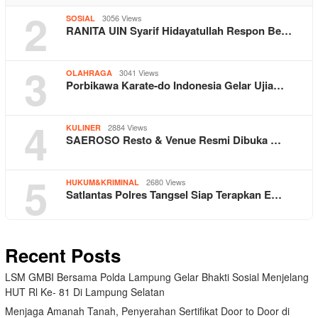
2
3056 Views
SOSIAL
RANITA UIN Syarif Hidayatullah Respon Be…
3
3041 Views
OLAHRAGA
Porbikawa Karate-do Indonesia Gelar Ujia…
4
2884 Views
KULINER
SAEROSO Resto & Venue Resmi Dibuka …
5
2680 Views
HUKUM&KRIMINAL
Satlantas Polres Tangsel Siap Terapkan E…
Recent Posts
LSM GMBI Bersama Polda Lampung Gelar Bhakti Sosial Menjelang
HUT Rl Ke- 81 Di Lampung Selatan
Menjaga Amanah Tanah, Penyerahan Sertifikat Door to Door di