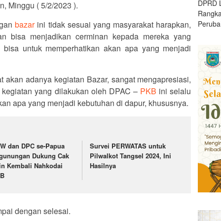
DPRD L
n, Minggu ( 5/2/2023 ).
Rangk
Peruba
ngan
bazar
ini tidak sesuai yang masyarakat harapkan,
kan bisa menjadikan cerminan kepada mereka yang
alu bisa untuk memperhatikan akan apa yang menjadi
t akan adanya kegiatan Bazar, sangat mengapresiasi,
kegiatan yang dilakukan oleh DPAC –
PKB
ini selalu
akan apa yang menjadi kebutuhan di dapur, khususnya.
W dan DPC se-Papua
Survei PERWATAS untuk
gunungan Dukung Cak
Pilwalkot Tangsel 2024, Ini
in Kembali Nahkodai
Hasilnya
KB
mpai dengan selesai.