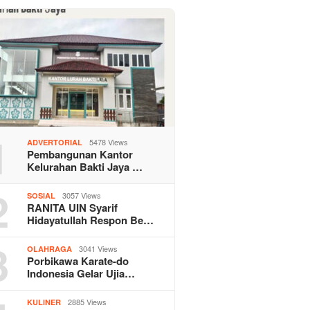
1
5478 Views
ADVERTORIAL
Pembangunan Kantor
Kelurahan Bakti Jaya …
2
3057 Views
SOSIAL
RANITA UIN Syarif
Hidayatullah Respon Be…
3
3041 Views
OLAHRAGA
Porbikawa Karate-do
Indonesia Gelar Ujia…
2885 Views
KULINER