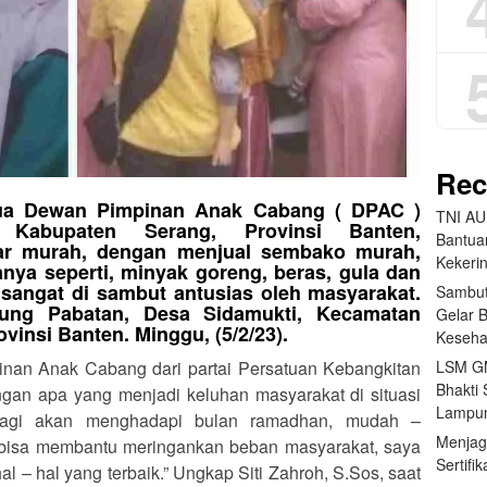
Rec
tua Dewan Pimpinan Anak Cabang ( DPAC )
TNI AU
abupaten Serang, Provinsi Banten,
Bantua
ar murah, dengan menjual sembako murah,
Kekeri
nya seperti, minyak goreng, beras, gula dan
 sangat di sambut antusias oleh masyarakat.
Sambut
ung Pabatan, Desa Sidamukti, Kecamatan
Gelar 
vinsi Banten. Minggu, (5/2/23).
Keseha
LSM GM
nan Anak Cabang dari partai Persatuan Kebangkitan
Bhakti 
ngan apa yang menjadi keluhan masyarakat di situasi
Lampun
r lagi akan menghadapi bulan ramadhan, mudah –
Menjag
bisa membantu meringankan beban masyarakat, saya
Sertifi
 – hal yang terbaik.” Ungkap Siti Zahroh, S.Sos, saat