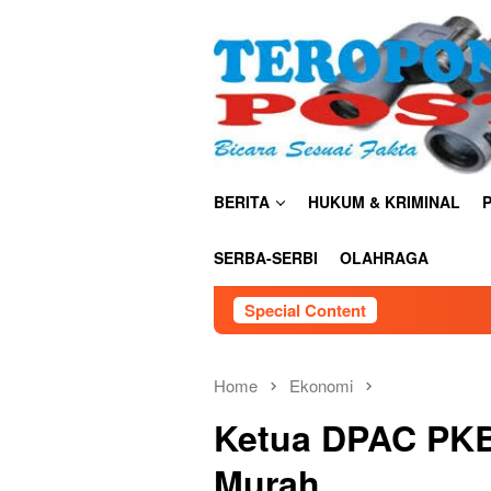
Skip
close
to
content
BERITA
HUKUM & KRIMINAL
P
SERBA-SERBI
OLAHRAGA
Special Content
TNI AU Satrad
Home
Ekonomi
Ketua DPAC PKB
Murah