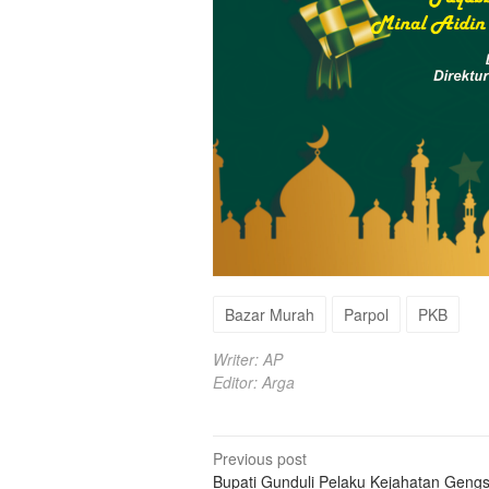
Bazar Murah
Parpol
PKB
Writer: AP
Editor: Arga
Post
Previous post
Bupati Gunduli Pelaku Kejahatan Gengs