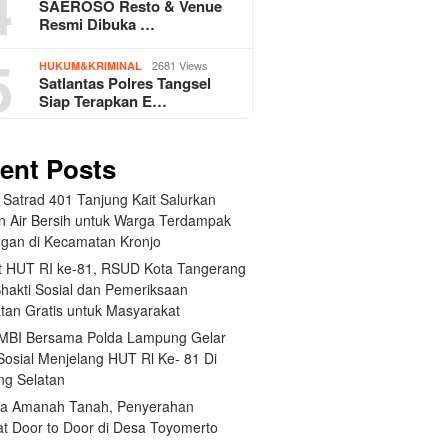
4
SAEROSO Resto & Venue
Resmi Dibuka …
5
2681 Views
HUKUM&KRIMINAL
Satlantas Polres Tangsel
Siap Terapkan E…
ent Posts
 Satrad 401 Tanjung Kait Salurkan
n Air Bersih untuk Warga Terdampak
ngan di Kecamatan Kronjo
 HUT RI ke-81, RSUD Kota Tangerang
Bhakti Sosial dan Pemeriksaan
tan Gratis untuk Masyarakat
BI Bersama Polda Lampung Gelar
Sosial Menjelang HUT Rl Ke- 81 Di
g Selatan
a Amanah Tanah, Penyerahan
kat Door to Door di Desa Toyomerto