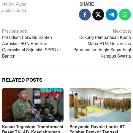
Writer: Akbar
SHARE
Editor: Surya
Post
Previous post
Next post
Presidium Forwatu Banten
Dukung Pembatasan Kuota
navigation
Apresiasi BGN Hentikan
Maba PTN, Universitas
Operasional Sejumlah SPPG di
Paramadina: Angin Segar bagi
Banten
Kampus Swasta
RELATED POSTS
Kasad Tegaskan Transformasi
Benyamin Davnie Lantik 57
Besar TNI AD, Kesejahteraan
Pejabat Pemkot Tangsel,