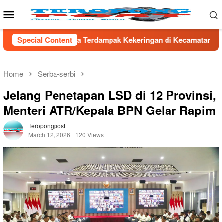
Skip
Mobile
to
Menu
content
pak Kekeringan di Kecamatan Kronjo
Special Content
Sambut HUT RI ke-8
Home
Serba-serbi
Jelang Penetapan LSD di 12 Provinsi,
Menteri ATR/Kepala BPN Gelar Rapim
Teropongpost
March 12, 2026
120 Views