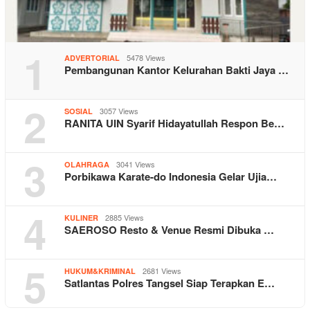
1
5478 Views
ADVERTORIAL
Pembangunan Kantor Kelurahan Bakti Jaya …
2
3057 Views
SOSIAL
RANITA UIN Syarif Hidayatullah Respon Be…
3
3041 Views
OLAHRAGA
Porbikawa Karate-do Indonesia Gelar Ujia…
4
2885 Views
KULINER
SAEROSO Resto & Venue Resmi Dibuka …
5
2681 Views
HUKUM&KRIMINAL
Satlantas Polres Tangsel Siap Terapkan E…