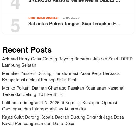
4
SAEROSO Resto & Venue Resmi Dibuka …
5
2685 Views
HUKUM&KRIMINAL
Satlantas Polres Tangsel Siap Terapkan E…
Recent Posts
Achmad Herry Gelar Gotong Royong Bersama Jajaran Sekrt. DPRD
Lampung Selatan
Menaker Yassierli Dorong Transformasi Pasar Kerja Berbasis
Kompetensi melalui Konsep Skills First
Menko Polkam Djamari Chaniago Pastikan Keamanan Nasional
Terkendali Jelang HUT ke-81 RI
Latihan Terintegrasi TNI 2026 di Kepri Uji Kesiapan Operasi
Gabungan dan Interoperabilitas Antarmatra
Kajati Sulut Dorong Kepala Daerah Dukung Srikandi Jaga Desa
Kawal Pembangunan dan Dana Desa