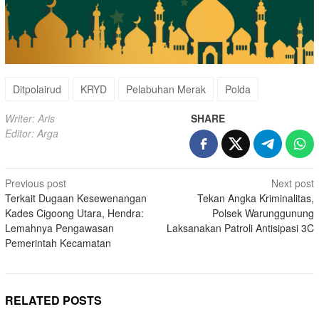
Ditpolairud
KRYD
Pelabuhan Merak
Polda
Writer: Aris
SHARE
Editor: Arga
Post
Previous post
Next post
Terkait Dugaan Kesewenangan
Tekan Angka Kriminalitas,
navigation
Kades Cigoong Utara, Hendra:
Polsek Warunggunung
Lemahnya Pengawasan
Laksanakan Patroli Antisipasi 3C
Pemerintah Kecamatan
RELATED POSTS