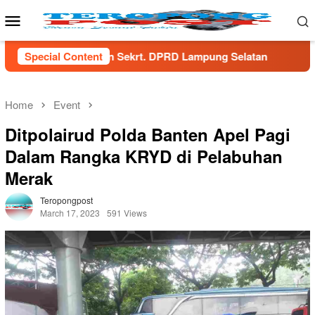
Skip
Mobile
to
Menu
content
rt. DPRD Lampung Selatan
Special Content
Menaker Yassierli Dorong Tr
Home
Event
Ditpolairud Polda Banten Apel Pagi
Dalam Rangka KRYD di Pelabuhan
Merak
Teropongpost
March 17, 2023
591 Views