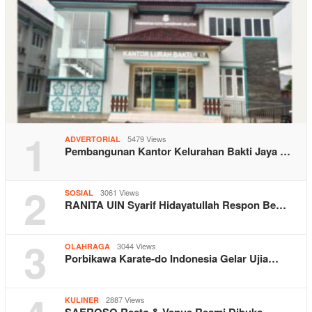
1
5479 Views
ADVERTORIAL
Pembangunan Kantor Kelurahan Bakti Jaya …
2
3061 Views
SOSIAL
RANITA UIN Syarif Hidayatullah Respon Be…
3
3044 Views
OLAHRAGA
Porbikawa Karate-do Indonesia Gelar Ujia…
2887 Views
KULINER