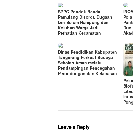
SPPG Pondok Benda
INO
Pamulang Disorot, Dugaan
Pola
Izin Belum Rampung dan
Pent
Keluhan Warga Jadi
Duni
Perhatian Kecamatan
Aka
Dinas Pendidikan Kabupaten
Tangerang Perkuat Budaya
Sekolah Aman melalui
Pendampingan Pencegahan
Perundungan dan Kekerasan
Pelu
Biof
Lite
Inov
Peng
Leave a Reply