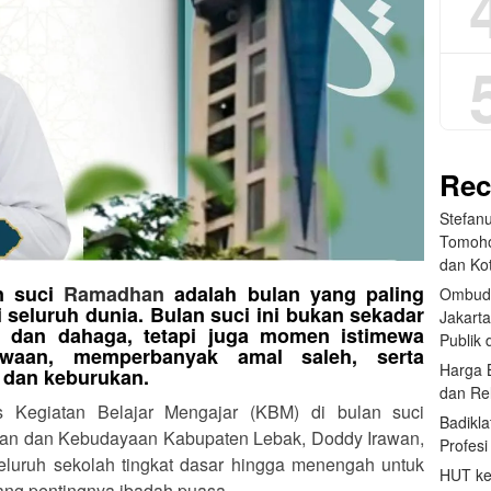
Rec
Stefan
Tomoho
dan Ko
n suci
Ramadhan
adalah bulan yang paling
Ombud
i seluruh dunia. Bulan suci ini bukan sekadar
Jakart
 dan dahaga, tetapi juga momen istimewa
Publik d
kwaan, memperbanyak amal saleh, serta
Harga 
 dan keburukan.
dan Re
as Kegiatan Belajar Mengajar (KBM) di bulan suci
Badikla
an dan Kebudayaan Kabupaten Lebak, Doddy Irawan,
Profes
eluruh sekolah tingkat dasar hingga menengah untuk
HUT ke
ang pentingnya ibadah puasa.