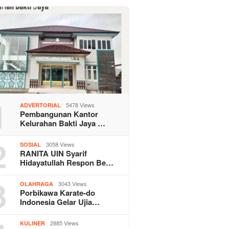
1
5478 Views
ADVERTORIAL
Pembangunan Kantor
Kelurahan Bakti Jaya …
2
3058 Views
SOSIAL
RANITA UIN Syarif
Hidayatullah Respon Be…
3
3043 Views
OLAHRAGA
Porbikawa Karate-do
Indonesia Gelar Ujia…
2885 Views
KULINER