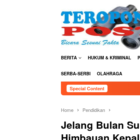
Skip
close
to
content
BERITA
HUKUM & KRIMINAL
P
SERBA-SERBI
OLAHRAGA
Special Content
S
Home
Pendidikan
Jelang Bulan Su
Himbauan Kepal