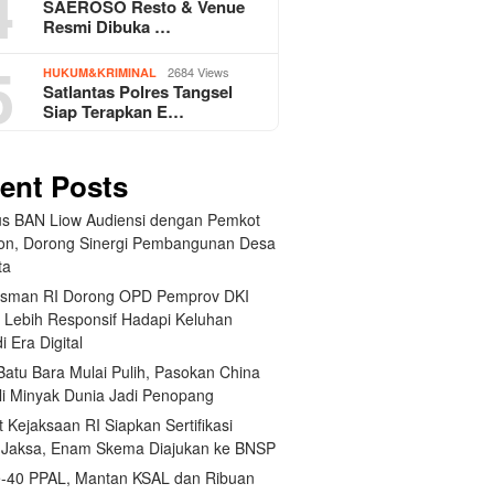
4
SAEROSO Resto & Venue
Resmi Dibuka …
5
2684 Views
HUKUM&KRIMINAL
Satlantas Polres Tangsel
Siap Terapkan E…
ent Posts
us BAN Liow Audiensi dengan Pemkot
n, Dorong Sinergi Pembangunan Desa
ta
sman RI Dorong OPD Pemprov DKI
a Lebih Responsif Hadapi Keluhan
i Era Digital
Batu Bara Mulai Pulih, Pasokan China
li Minyak Dunia Jadi Penopang
t Kejaksaan RI Siapkan Sertifikasi
i Jaksa, Enam Skema Diajukan ke BNSP
-40 PPAL, Mantan KSAL dan Ribuan