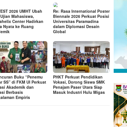
VEST 2026 UMHT Ubah
Re: Rasa International Poster
 Ujian Mahasiswa,
Biennale 2026 Perkuat Posisi
ahelix Center Hadirkan
Universitas Paramadina
a Nyata ke Ruang
dalam Diplomasi Desain
demik
Global
ncuran Buku “Penemu
PHKT Perkuat Pendidikan
ar SS” di FKM UI Perkuat
Vokasi, Dorong Siswa SMK
rasi Akademik dan
Penajam Paser Utara Siap
asi Berbasis
Masuk Industri Hulu Migas
alaman Empiris