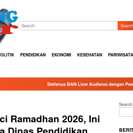
Searc
OLITIK
PENDIDIKAN
EKONOMI
KESEHATAN
PARIWISAT
tefanus BAN Liow Audiensi dengan Pemkot Tomohon, Dorong S
Search
ci Ramadhan 2026, Ini
a Dinas Pendidikan
BERI