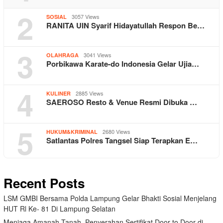
2
3057 Views
SOSIAL
RANITA UIN Syarif Hidayatullah Respon Be…
3
3041 Views
OLAHRAGA
Porbikawa Karate-do Indonesia Gelar Ujia…
4
2885 Views
KULINER
SAEROSO Resto & Venue Resmi Dibuka …
5
2680 Views
HUKUM&KRIMINAL
Satlantas Polres Tangsel Siap Terapkan E…
Recent Posts
LSM GMBI Bersama Polda Lampung Gelar Bhakti Sosial Menjelang
HUT Rl Ke- 81 Di Lampung Selatan
Menjaga Amanah Tanah, Penyerahan Sertifikat Door to Door di