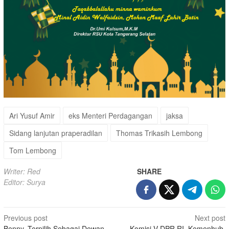
Ari Yusuf Amir
eks Menteri Perdagangan
jaksa
Sidang lanjutan praperadilan
Thomas Trikasih Lembong
Tom Lembong
Writer: Red
SHARE
Editor: Surya
Post
Previous post
Next post
Benny, Terpilih Sebagai Dewan
Komisi V DPR RI, Kemenhub,