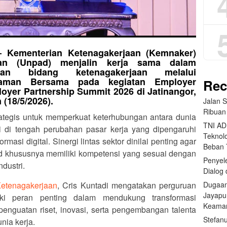
 Kementerian Ketenagakerjaan (Kemnaker)
ran (Unpad) menjalin kerja sama dalam
 bidang ketenagakerjaan melalui
haman Bersama pada kegiatan Employer
Rec
oyer Partnership Summit 2026 di Jatinangor,
(18/5/2026).
Jalan 
Ribuan
rategis untuk memperkuat keterhubungan antara dunia
TNI AD
i di tengah perubahan pasar kerja yang dipengaruhi
Teknolo
masi digital. Sinergi lintas sektor dinilai penting agar
Beban
ad khususnya memiliki kompetensi yang sesuai dengan
Penyele
dustri.
Dialog 
Dugaan
etenagakerjaan
, Cris Kuntadi mengatakan perguruan
Jayapu
i peran penting dalam mendukung transformasi
Keama
penguatan riset, inovasi, serta pengembangan talenta
Stefan
nia kerja.