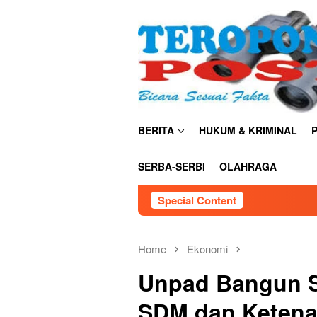
Skip
close
to
content
BERITA
HUKUM & KRIMINAL
P
SERBA-SERBI
OLAHRAGA
Special Content
Home
Ekonomi
Unpad Bangun 
SDM dan Ketena