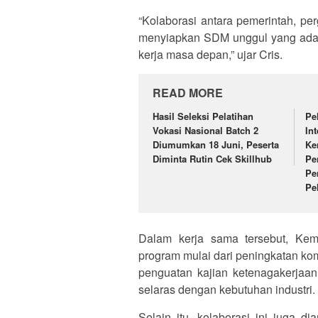
“Kolaborasi antara pemerintah, per
menyiapkan SDM unggul yang adapt
kerja masa depan,” ujar Cris.
READ MORE
Hasil Seleksi Pelatihan
Pe
Vokasi Nasional Batch 2
In
Diumumkan 18 Juni, Peserta
Ke
Diminta Rutin Cek Skillhub
Pe
Pe
Pe
Dalam kerja sama tersebut, K
program mulai dari peningkatan k
penguatan kajian ketenagakerjaan
selaras dengan kebutuhan industri.
Selain itu, kolaborasi ini juga d