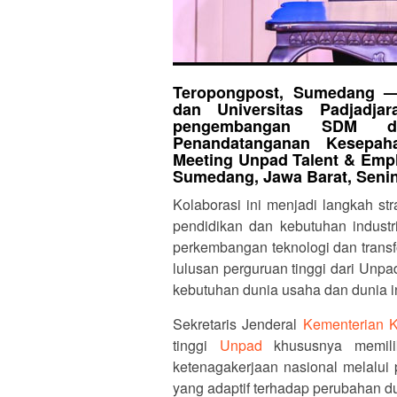
Teropongpost, Sumedang —
dan Universitas Padjadja
pengembangan SDM dan
Penandatanganan Kesepa
Meeting Unpad Talent & Empl
Sumedang, Jawa Barat, Senin 
Kolaborasi ini menjadi langkah st
pendidikan dan kebutuhan industr
perkembangan teknologi dan transfor
lulusan perguruan tinggi dari Unp
kebutuhan dunia usaha dan dunia in
Sekretaris Jenderal
Kementerian K
tinggi
Unpad
khususnya memilik
ketenagakerjaan nasional melalui 
yang adaptif terhadap perubahan du