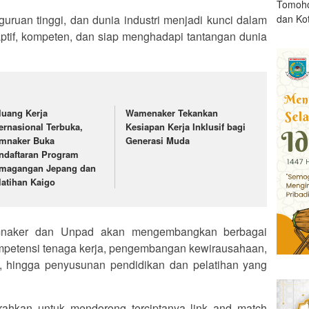
Tomoho
dan Ko
guruan tinggi, dan dunia industri menjadi kunci dalam
if, kompeten, dan siap menghadapi tantangan dunia
luang Kerja
Wamenaker Tekankan
ternasional Terbuka,
Kesiapan Kerja Inklusif bagi
mnaker Buka
Generasi Muda
ndaftaran Program
magangan Jepang dan
latihan Kaigo
emnaker dan Unpad akan mengembangkan berbagai
ompetensi tenaga kerja, pengembangan kewirausahaan,
, hingga penyusunan pendidikan dan pelatihan yang
iarahkan untuk mendorong terciptanya link and match