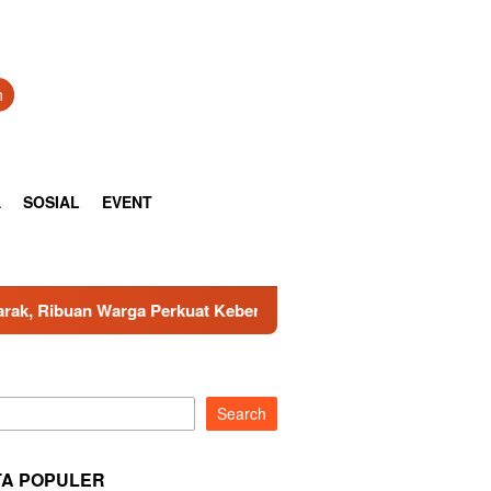
h
A
SOSIAL
EVENT
kuat Kebersamaan
TNI AD Gandeng Pemda Tangani Sampah
Search
TA POPULER