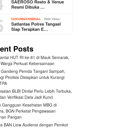
4
SAEROSO Resto & Venue
Resmi Dibuka …
5
2684 Views
HUKUM&KRIMINAL
Satlantas Polres Tangsel
Siap Terapkan E…
ent Posts
Santai HUT RI ke-81 di Mauk Semarak,
 Warga Perkuat Kebersamaan
 Gandeng Pemda Tangani Sampah,
gi Pirolisis Disiapkan untuk Kurangi
 TPA
saian BLBI Dinilai Perlu Lebih Terbuka,
dan Verifikasi Data Jadi Kunci
 Gangguan Kesehatan MBG di
ra, BGN Perketat Pengawasan
nan Pangan
us BAN Liow Audiensi dengan Pemkot