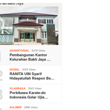
1
5478 Views
ADVERTORIAL
Pembangunan Kantor
Kelurahan Bakti Jaya …
2
3059 Views
SOSIAL
RANITA UIN Syarif
Hidayatullah Respon Be…
3
3043 Views
OLAHRAGA
Porbikawa Karate-do
Indonesia Gelar Ujia…
2886 Views
KULINER