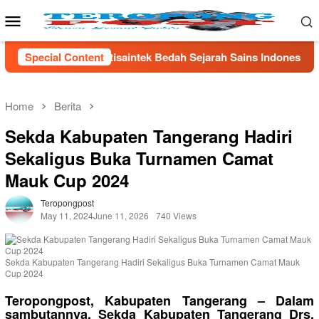
Skip
Mobile
to
Menu
content
Bedah Sejarah Sains Indonesia, Bonnie Triyana Jelaskan Peran 
Special Content
Home
Berita
Sekda Kabupaten Tangerang Hadiri
Sekaligus Buka Turnamen Camat
Mauk Cup 2024
Teropongpost
May 11, 2024
June 11, 2026
740 Views
Sekda Kabupaten Tangerang Hadiri Sekaligus Buka Turnamen Camat Mauk
Cup 2024
Teropongpost, Kabupaten Tangerang – Dalam
sambutannya, Sekda Kabupaten Tangerang Drs.