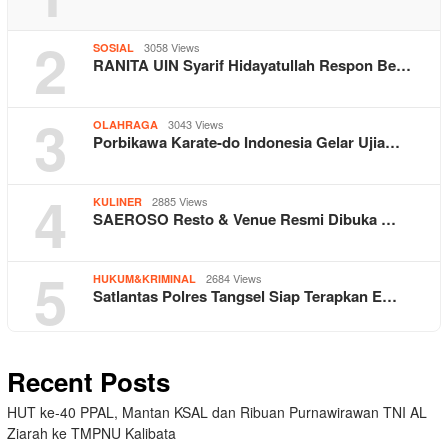
2
3058 Views
SOSIAL
RANITA UIN Syarif Hidayatullah Respon Be…
3
3043 Views
OLAHRAGA
Porbikawa Karate-do Indonesia Gelar Ujia…
4
2885 Views
KULINER
SAEROSO Resto & Venue Resmi Dibuka …
5
2684 Views
HUKUM&KRIMINAL
Satlantas Polres Tangsel Siap Terapkan E…
Recent Posts
HUT ke-40 PPAL, Mantan KSAL dan Ribuan Purnawirawan TNI AL
Ziarah ke TMPNU Kalibata