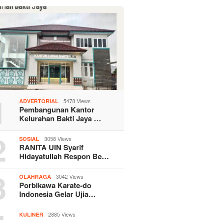
1
5478 Views
ADVERTORIAL
Pembangunan Kantor
Kelurahan Bakti Jaya …
2
3058 Views
SOSIAL
RANITA UIN Syarif
Hidayatullah Respon Be…
3
3042 Views
OLAHRAGA
Porbikawa Karate-do
Indonesia Gelar Ujia…
2885 Views
KULINER