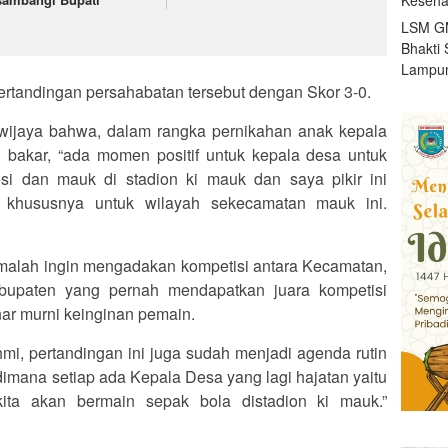
LSM GM
Bhakti 
Lampun
rtandingan persahabatan tersebut dengan Skor 3-0.
wijaya bahwa, dalam rangka pernikahan anak kepala
 bakar, “ada momen positif untuk kepala desa untuk
esi dan mauk di stadion ki mauk dan saya pikir ini
 khususnya untuk wilayah sekecamatan mauk ini.
malah ingin mengadakan kompetisi antara Kecamatan,
bupaten yang pernah mendapatkan juara kompetisi
nar murni keinginan pemain.
hmi, pertandingan ini juga sudah menjadi agenda rutin
dimana setiap ada Kepala Desa yang lagi hajatan yaitu
ita akan bermain sepak bola distadion ki mauk.”