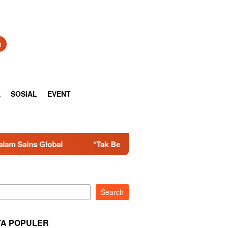
h
A
SOSIAL
EVENT
*Tak Berkutik! Komplotan Curanmor Residivis Dibekuk Polisi, D
Search
TA POPULER