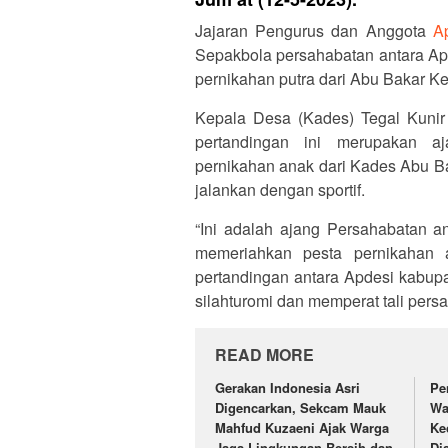
Jajaran Pengurus dan Anggota
A
Sepakbola persahabatan antara Ap
pernikahan putra dari Abu Bakar 
Kepala Desa (Kades) Tegal Kuni
pertandingan ini merupakan a
pernikahan anak dari Kades Abu Ba
jalankan dengan sportif.
“Ini adalah ajang Persahabatan a
memeriahkan pesta pernikahan
pertandingan antara Apdesi kabupa
silahturomi dan memperat tali pers
READ MORE
Gerakan Indonesia Asri
Pe
Digencarkan, Sekcam Mauk
Wa
Mahfud Kuzaeni Ajak Warga
Ke
Jaga Lingkungan Bersih dan
Di