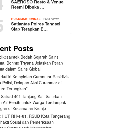
4
SAEROSO Resto & Venue
Resmi Dibuka …
5
2681 Views
HUKUM&KRIMINAL
Satlantas Polres Tangsel
Siap Terapkan E…
ent Posts
iktisaintek Bedah Sejarah Sains
sia, Bonnie Triyana Jelaskan Peran
sia dalam Sains Global
erkutik! Komplotan Curanmor Residivis
 Polisi, Delapan Aksi Curanmor di
uro Terungkap*
 Satrad 401 Tanjung Kait Salurkan
n Air Bersih untuk Warga Terdampak
ngan di Kecamatan Kronjo
 HUT RI ke-81, RSUD Kota Tangerang
Bhakti Sosial dan Pemeriksaan
tan Gratis untuk Masyarakat