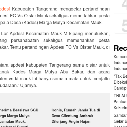
pdesi
Kabupaten Tangerang menggelar pertandingan
desi FC Vs Olstar Mauk sekaligus memeriahkan pesta
Kepala Desa (Kades) Marga Mulya Kecamatan Mauk.
r Lor Apdesi Kecamatan Mauk M kipang menuturkan,
jang persahabatan sekaligus memeriahkan pesta
Rec
kar. Tentu pertandingan Apdesi FC Vs Olstar Mauk, di
Kemend
Indone
ntara apdesi kabupaten Tangerang sama olstar untuk
Indone
 anak Kades Marga Mulya Abu Bakar, dan acara
*Tak B
ten vs ki mauk ini hanya semata-mata untuk menjalin
Dibekuk
audaraan.” Ujarnya.
Candip
TNI AU
Bantua
Kekeri
nerima Beasiswa SGU
Ironis, Rumah Janda Tua di
Sambut
rga Marga Mulya
Desa Cilentung Ambruk
Gelar 
camatan Mauk,
Diterjang Angin Hujan
Keseha
sambangi Bupati