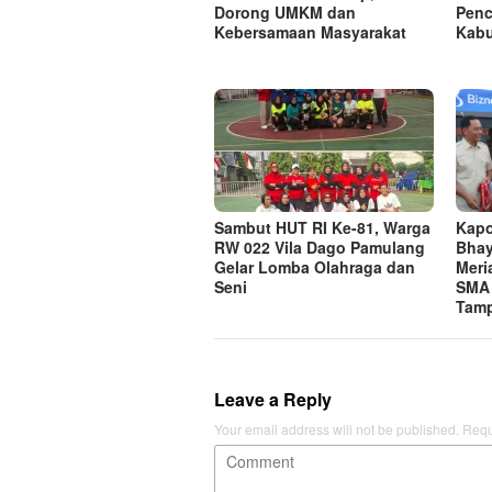
Dorong UMKM dan
Penc
Kebersamaan Masyarakat
Kabu
Sambut HUT RI Ke-81, Warga
Kapo
RW 022 Vila Dago Pamulang
Bhay
Gelar Lomba Olahraga dan
Meri
Seni
SMA 
Tamp
Leave a Reply
Your email address will not be published.
Requ