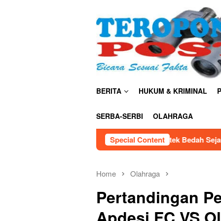
Skip
close
to
content
BERITA
HUKUM & KRIMINAL
P
SERBA-SERBI
OLAHRAGA
Kemendiktisaintek Bedah Sejarah Sains Indonesia, Bonni
Special Content
Home
Olahraga
Pertandingan P
Apdesi FC VS Ol