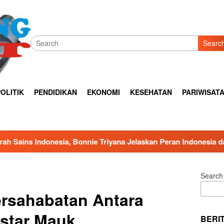
Searc
OLITIK
PENDIDIKAN
EKONOMI
KESEHATAN
PARIWISAT
e Triyana Jelaskan Peran Indonesia dalam Sains Global
Search
ersahabatan Antara
star Mauk
BERI