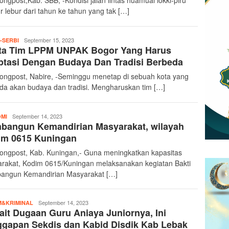
ongpost,Kab. SBB, -Kondisi jalan lintas huamual lokki-piru
r lebur dari tahun ke tahun yang tak […]
teropongpost
September 15, 2023
-SERBI
ita Tim LPPM UNPAK Bogor Yang Harus
tasi Dengan Budaya Dan Tradisi Berbeda
ongpost, Nabire, -Seminggu menetap di sebuah kota yang
da akan budaya dan tradisi. Mengharuskan tim […]
teropongpost
September 14, 2023
MI
bangun Kemandirian Masyarakat, wilayah
im 0615 Kuningan
ongpost, Kab. Kuningan,- Guna meningkatkan kapasitas
rakat, Kodim 0615/Kuningan melaksanakan kegiatan Bakti
ngun Kemandirian Masyarakat […]
teropongpost
September 14, 2023
&KRIMINAL
ait Dugaan Guru Aniaya Juniornya, Ini
gapan Sekdis dan Kabid Disdik Kab Lebak