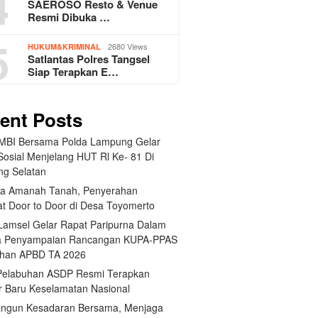
4
SAEROSO Resto & Venue
Resmi Dibuka …
5
2680 Views
HUKUM&KRIMINAL
Satlantas Polres Tangsel
Siap Terapkan E…
ent Posts
BI Bersama Polda Lampung Gelar
Sosial Menjelang HUT Rl Ke- 81 Di
g Selatan
a Amanah Tanah, Penyerahan
kat Door to Door di Desa Toyomerto
amsel Gelar Rapat Paripurna Dalam
a Penyampaian Rancangan KUPA-PPAS
han APBD TA 2026
elabuhan ASDP Resmi Terapkan
r Baru Keselamatan Nasional
gun Kesadaran Bersama, Menjaga