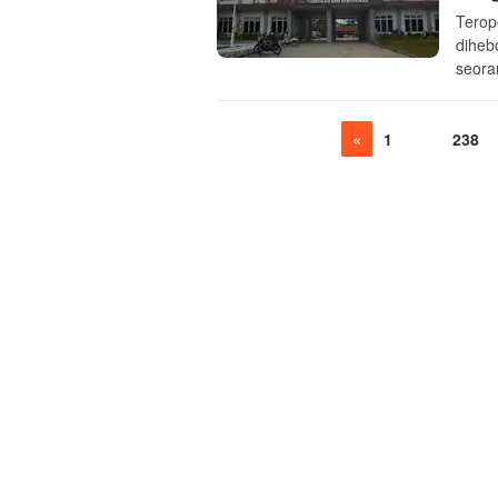
Terop
diheb
seora
«
1
…
238