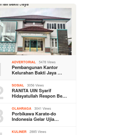
1
5478 Views
ADVERTORIAL
Pembangunan Kantor
Kelurahan Bakti Jaya …
2
3056 Views
SOSIAL
RANITA UIN Syarif
Hidayatullah Respon Be…
3
3041 Views
OLAHRAGA
Porbikawa Karate-do
Indonesia Gelar Ujia…
2885 Views
KULINER