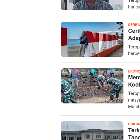
Terop
hancu
SERBA
Cer
Adap
Terop
berbe
EKONO
Mem
Kod
Terop
masya
Memba
HUKUM
Terk
Tang