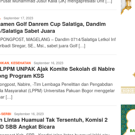
 Pusat Muhammad Jusuf Kalla (JK) mengapresiasi Unit […]
teropongpost
September 17, 2023
A
amen Golf Danrem Cup Salatiga, Dandim
/Salatiga Sabet Juara
ONGPOST, MAGELANG – Dandim 0714/Salatiga Letkol Inf
ibadi Siregar, SE., Msi., sabet juara Golf […]
,
teropongpost
September 16, 2023
DIKAN
KESEHATAN
 LPPM UNPAK Ajak Komite Sekolah di Nabire
ong Program KSS
ongpost, Nabire, -Tim Lembaga Penelitian dan Pengabdian
a Masyarakat (LPPM) Universitas Pakuan Bogor menggelar
ar […]
teropongpost
September 16, 2023
-SERBI
n Lintas Huamual Tak Tersentuh, Komisi 2
D SBB Angkat Bicara