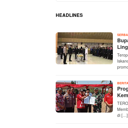
HEADLINES
TEROPONGPOST
SERBA
Bupa
Lin
Terop
Iskan
promo
BERIT
Pro
Kemb
TERO
Memba
di […]