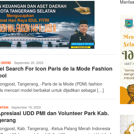
Manfaa
teropongpost
September 20, 2023
-SERBI
l Search For Icon Paris de la Mode Fashion
ool
ongpost, Tangerang, -Paris de la Mode (PDM) fashion
ls mencari model berbakat untuk dijadikan sebagai […]
teropongpost
September 19, 2023
ATAN
presiasi UDD PMI dan Volunteer Park Kab.
gerang
ongpost, Kab. Tangerang, -Ketua Palang Merah Indonesia