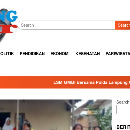
Searc
OLITIK
PENDIDIKAN
EKONOMI
KESEHATAN
PARIWISAT
LSM GMBI Bersama Polda Lampung Gelar Bhakti Sosial Menjel
Search
BERI