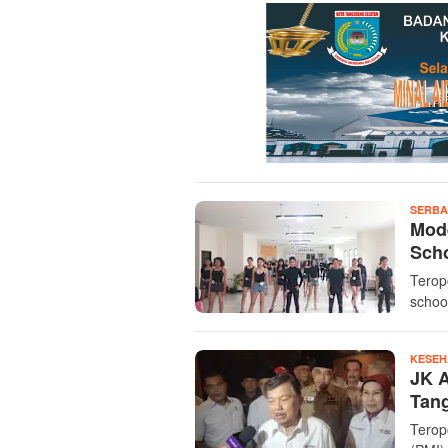
SERBA
Mode
Sch
Terop
schoo
KESEH
JK A
Tan
Terop