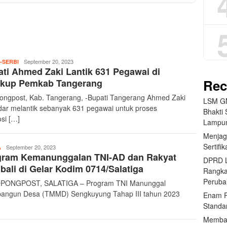
teropongpost
September 20, 2023
-SERBI
ti Ahmed Zaki Lantik 631 Pegawai di
Rec
gkup Pemkab Tangerang
ongpost, Kab. Tangerang, -Bupati Tangerang Ahmed Zaki
LSM GM
dar melantik sebanyak 631 pegawai untuk proses
Bhakti 
si […]
Lampun
Menjag
Sertifi
teropongpost
September 20, 2023
A
gram Kemanunggalan TNI-AD dan Rakyat
DPRD L
ali di Gelar Kodim 0714/Salatiga
Rangk
Peruba
PONGPOST, SALATIGA – Program TNI Manunggal
ngun Desa (TMMD) Sengkuyung Tahap III tahun 2023
Enam P
Standa
Memban