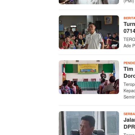
(PMI)
BERIT
Turn
0714
TEROP
Ade Pr
PENDI
Tim
Dor
Terop
Kepad
Semin
SERBA
Jala
DPR