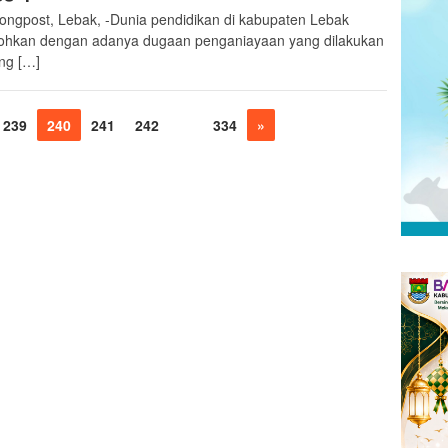
ongpost, Lebak, -Dunia pendidikan di kabupaten Lebak
ohkan dengan adanya dugaan penganiayaan yang dilakukan
ng […]
239
240
241
242
…
334
»