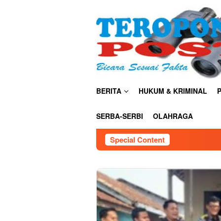
Skip
close
to
content
BERITA
HUKUM & KRIMINAL
P
SERBA-SERBI
OLAHRAGA
Special Content