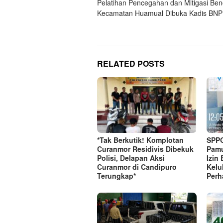
Pelatihan Pencegahan dan Mitigasi Be
navigation
Kecamatan Huamual Dibuka Kadis BN
RELATED POSTS
*Tak Berkutik! Komplotan
SPP
Curanmor Residivis Dibekuk
Pamu
Polisi, Delapan Aksi
Izin
Curanmor di Candipuro
Kelu
Terungkap*
Perh