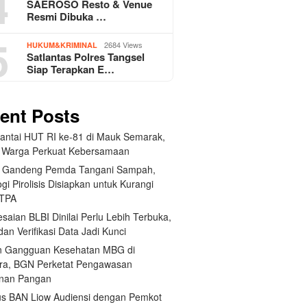
4
SAEROSO Resto & Venue
Resmi Dibuka …
5
2684 Views
HUKUM&KRIMINAL
Satlantas Polres Tangsel
Siap Terapkan E…
ent Posts
Santai HUT RI ke-81 di Mauk Semarak,
 Warga Perkuat Kebersamaan
 Gandeng Pemda Tangani Sampah,
gi Pirolisis Disiapkan untuk Kurangi
 TPA
saian BLBI Dinilai Perlu Lebih Terbuka,
dan Verifikasi Data Jadi Kunci
 Gangguan Kesehatan MBG di
ra, BGN Perketat Pengawasan
nan Pangan
us BAN Liow Audiensi dengan Pemkot