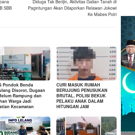
ncana
Diduga Tak Berijin, Aktivitas Galian Tanah di
PB SBB
Pagintungan Akan Dilaporkan Relawan Jokowi
Ke Mabes Polri
G Pondok Benda
CURI MASUK RUMAH
lang Disorot, Dugaan
BERUJUNG PENUSUKAN
 Belum Rampung dan
BRUTAL, POLISI BEKUK
han Warga Jadi
PELAKU ANAK DALAM
atian Kecamatan
HITUNGAN JAM