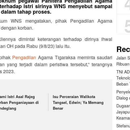
oknum pegawai Panitera Pengadilan Agama
 terhadap istri sirinya WNS menyebut sampai
h dalam tahap proses.
ukum WNS mengatakan, pihak Pengadilan Agama
 dengan korban.
liennya dimintai keterangan terhadap dirinya ihwal
n OH pada Rabu (9/8/23) lalu itu.
Rec
 pihak
Pengadilan
Agama Tigaraksa meminta saudari
Jalan 
Ribuan
yang terjadi dalam peristiwa tersebut,” terangnya
s 2023.
TNI AD
Teknolo
Beban
Penyele
uami Istri Asal Rajeg
Isu Perceraian Walikota
Dialog 
rban Penganiayaan di
Tangsel, Edwin; Ya Memang
Dugaan
ndeglang
Benar
Jayapu
Keama
Stefan