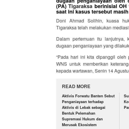
dugaan penganiayaan oleh 
(PA)
Tigaraksa
berinisial OH
saat ini kasus tersebut masi
Doni Ahmad Solihin, kuasa h
Tigaraksa telah melakukan mediasi
Dalam pertemuan itu lanjutnya, k
dugaan penganiayaan yang dilakuka
“Pada hari ini kita dipanggil oleh
WNS untuk memberikan keterangan 
kepada wartawan, Senin 14 Agustu
READ MORE
Aktivis Forwatu Banten Sebut
‎S
Penganiayaan terhadap
Ko
Aktivis di Lebak sebagai
Pa
Bentuk Pelemahan
Supremasi Hukum dan
Merusak Ekosistem