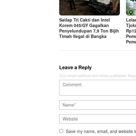
Satlap Tri Cakti dan Intel
Lela
Korem 045/GY Gagalkan
Tjok
Penyelundupan 7,9 Ton Bijih
Rp12
Timah Ilegal di Bangka
Pemu
Pemu
Leave a Reply
Your email address will not be published.
Requ
Save my name, email, and website in