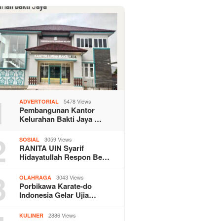
1
5478 Views
ADVERTORIAL
Pembangunan Kantor
Kelurahan Bakti Jaya …
2
3059 Views
SOSIAL
RANITA UIN Syarif
Hidayatullah Respon Be…
3
3043 Views
OLAHRAGA
Porbikawa Karate-do
Indonesia Gelar Ujia…
2886 Views
KULINER