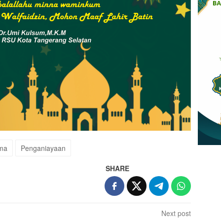
ma
Penganiayaan
SHARE
Next post