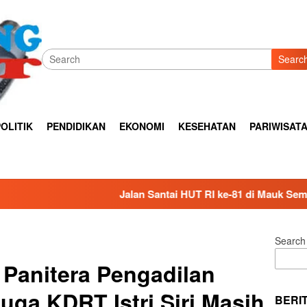
Searc
OLITIK
PENDIDIKAN
EKONOMI
KESEHATAN
PARIWISAT
Jalan Santai HUT RI ke-81 di Mauk Semarak, Ribuan Warga P
Search
Panitera Pengadilan
ga KDRT Istri Siri Masih
BERI