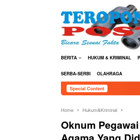
Skip
close
to
content
BERITA
HUKUM & KRIMINAL
P
SERBA-SERBI
OLAHRAGA
Special Content
Home
Hukum&Kriminal
Oknum Pegawai 
Agama Yang Didu