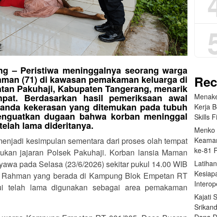
ng
– Peristiwa meninggalnya seorang warga
Rec
Maman (71) di kawasan pemakaman keluarga di
an Pakuhaji, Kabupaten Tangerang, menarik
Menake
mpat. Berdasarkan hasil pemeriksaan awal
tanda kekerasan
yang ditemukan pada tubuh
Kerja 
enguatkan dugaan bahwa korban meninggal
Skills F
telah lama dideritanya.
Menko 
Keaman
enjadi kesimpulan sementara dari proses olah tempat
ke-81 
kukan jajaran Polsek Pakuhaji. Korban lansia Maman
Latihan
nyawa pada Selasa (23/6/2026) sekitar pukul 14.00 WIB
Kesiap
ik Rahman yang berada di Kampung Blok Empetan RT
Interop
ahui telah lama digunakan sebagai area pemakaman
Kajati
Srikan
Dana 