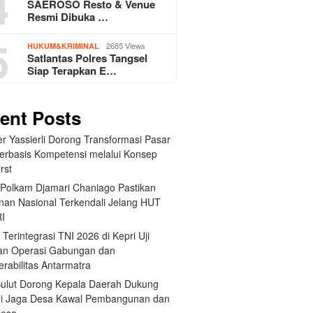
4
SAEROSO Resto & Venue
Resmi Dibuka …
5
2685 Views
HUKUM&KRIMINAL
Satlantas Polres Tangsel
Siap Terapkan E…
ent Posts
r Yassierli Dorong Transformasi Pasar
Berbasis Kompetensi melalui Konsep
irst
Polkam Djamari Chaniago Pastikan
an Nasional Terkendali Jelang HUT
RI
 Terintegrasi TNI 2026 di Kepri Uji
an Operasi Gabungan dan
erabilitas Antarmatra
 Sulut Dorong Kepala Daerah Dukung
di Jaga Desa Kawal Pembangunan dan
Desa