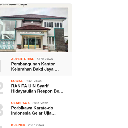
1
5479 Views
ADVERTORIAL
Pembangunan Kantor
Kelurahan Bakti Jaya …
2
3061 Views
SOSIAL
RANITA UIN Syarif
Hidayatullah Respon Be…
3
3044 Views
OLAHRAGA
Porbikawa Karate-do
Indonesia Gelar Ujia…
2887 Views
KULINER