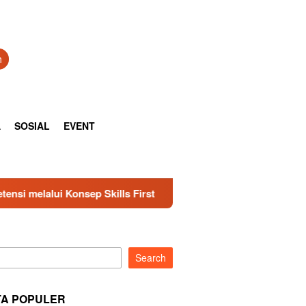
h
A
SOSIAL
EVENT
First
Menko Polkam Djamari Chaniago Pastikan Keamana
Search
TA POPULER