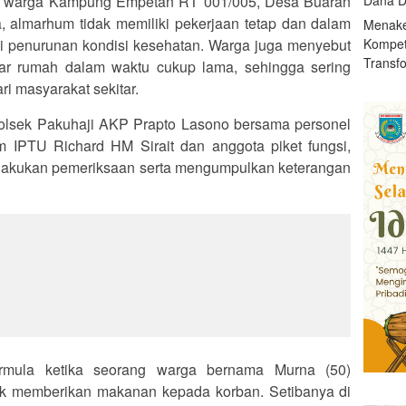
n warga Kampung Empetan RT 001/005, Desa Buaran
 almarhum tidak memiliki pekerjaan tetap dan dalam
Menake
Kompet
i penurunan kondisi kesehatan. Warga juga menyebut
Transf
ar rumah dalam waktu cukup lama, sehingga sering
i masyarakat sekitar.
olsek Pakuhaji AKP Prapto Lasono bersama personel
im IPTU Richard HM Sirait dan anggota piket fungsi,
lakukan pemeriksaan serta mengumpulkan keterangan
rmula ketika seorang warga bernama Murna (50)
k memberikan makanan kepada korban. Setibanya di