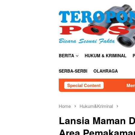
Skip
close
to
content
BERITA
HUKUM & KRIMINAL
P
SERBA-SERBI
OLAHRAGA
Special Content
Menaker Yassierli Dorong Trans
Home
Hukum&Kriminal
Lansia Maman D
Area Pemakaman 