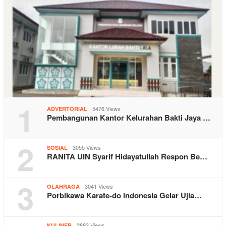
1
5476 Views
ADVERTORIAL
Pembangunan Kantor Kelurahan Bakti Jaya …
2
3055 Views
SOSIAL
RANITA UIN Syarif Hidayatullah Respon Be…
3
3041 Views
OLAHRAGA
Porbikawa Karate-do Indonesia Gelar Ujia…
2883 Views
KULINER