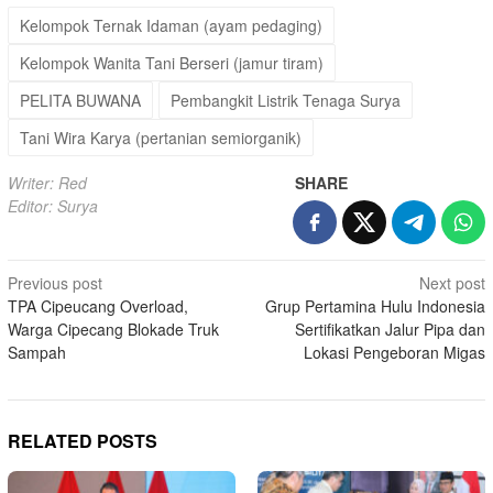
Kelompok Ternak Idaman (ayam pedaging)
Kelompok Wanita Tani Berseri (jamur tiram)
PELITA BUWANA
Pembangkit Listrik Tenaga Surya
Tani Wira Karya (pertanian semiorganik)
Writer: Red
SHARE
Editor: Surya
Post
Previous post
Next post
TPA Cipeucang Overload,
Grup Pertamina Hulu Indonesia
navigation
Warga Cipecang Blokade Truk
Sertifikatkan Jalur Pipa dan
Sampah
Lokasi Pengeboran Migas
RELATED POSTS