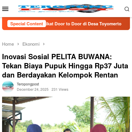
Skip
Mobile
to
Menu
content
Door to Door di Desa Toyomerto
Special Content
DPRD Lamsel Gelar Ra
Home
Ekonomi
Inovasi Sosial PELITA BUWANA:
Tekan Biaya Pupuk Hingga Rp37 Juta
dan Berdayakan Kelompok Rentan
Teropongpost
December 24, 2025
231 Views