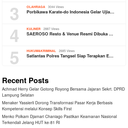
3
3044 Views
OLAHRAGA
Porbikawa Karate-do Indonesia Gelar Ujia…
4
2887 Views
KULINER
SAEROSO Resto & Venue Resmi Dibuka …
5
2685 Views
HUKUM&KRIMINAL
Satlantas Polres Tangsel Siap Terapkan E…
Recent Posts
Achmad Herry Gelar Gotong Royong Bersama Jajaran Sekrt. DPRD
Lampung Selatan
Menaker Yassierli Dorong Transformasi Pasar Kerja Berbasis
Kompetensi melalui Konsep Skills First
Menko Polkam Djamari Chaniago Pastikan Keamanan Nasional
Terkendali Jelang HUT ke-81 RI