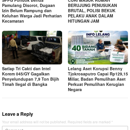
SPPG Pondok Benda
CURI MASUK RUMAH
Pamulang Disorot, Dugaan
BERUJUNG PENUSUKAN
Izin Belum Rampung dan
BRUTAL, POLISI BEKUK
Keluhan Warga Jadi Perhatian
PELAKU ANAK DALAM
Kecamatan
HITUNGAN JAM
Satlap Tri Cakti dan Intel
Lelang Aset Korupsi Benny
Korem 045/GY Gagalkan
Tjokrosaputro Capai Rp129,15
Penyelundupan 7,9 Ton Bijih
Miliar, Badan Pemulihan Aset
Timah Ilegal di Bangka
Perkuat Pemulihan Kerugian
Negara
Leave a Reply
Your email address will not be published.
Required fields are marked
*