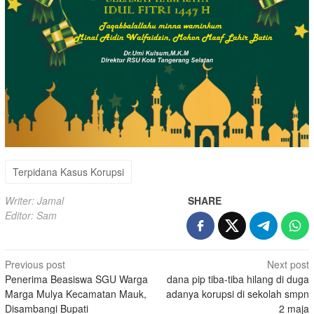
Terpidana Kasus Korupsi
Writer: Jamal
SHARE
Editor: Sam
Post
Previous post
Next post
Penerima Beasiswa SGU Warga
dana pip tiba-tiba hilang di duga
navigation
Marga Mulya Kecamatan Mauk,
adanya korupsi di sekolah smpn
Disambangi Bupati
2 maja