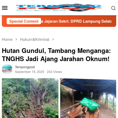
Skip
Mobile
to
Menu
content
n Sekrt. DPRD Lampung Selatan
Special Content
Menaker Yassierli Doro
Home
Hukum&Kriminal
Hutan Gundul, Tambang Menganga:
TNGHS Jadi Ajang Jarahan Oknum!
Teropongpost
September 19, 2025
243 Views