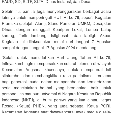
PAUD, SD, SLTP, SLTA, Dinas Instansi, dan Desa.
Selain itu, panitia juga menyelenggarakan berbagai acara
lainnya untuk memperingati HUT RI ke-79, seperti Kegiatan
Pramuka (Jelajah Alam), Stand Pameran UMKM, Desa, dan
Dinas, dengan menggali Kearipan Lokal, Lomba balap
karung, Tarik tambang, Istighosah, dan tabligh Akbar.
Kegiatan ini dilaksanakan mulai dari tanggal 7 Agustus
sampai dengan tanggal 17 Agustus 2024 mendatang.
“Selain untuk memeriahkan Hari Ulang Tahun RI ke-79,
intinya kami ingin mempersatukan seluruh elemen di wilayah
Kecamatan Angsana khususnya, untuk mempererat tali
silaturahmi dan membangkitkan rasa patriotisme, terutama
bagi generasi muda, dalam mempertahankan kemerdekaan
serta menciptakan hal-hal yang bermanfaat baik untuk
personalitas maupun universal di Negara Kesatuan Republik
Indonesia (NKRI), di bumi pertiwi yang kita cintai,” tegas
Rosad, (Ketua) PHBN, yang juga sebagai Ketua PGRI,
Kecamatan Angsana saat diwawancarai awak media disela-