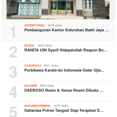
1
5476 Views
ADVERTORIAL
Pembangunan Kantor Kelurahan Bakti Jaya …
2
3055 Views
SOSIAL
RANITA UIN Syarif Hidayatullah Respon Be…
3
3041 Views
OLAHRAGA
Porbikawa Karate-do Indonesia Gelar Ujia…
4
2884 Views
KULINER
SAEROSO Resto & Venue Resmi Dibuka …
5
2679 Views
HUKUM&KRIMINAL
Satlantas Polres Tangsel Siap Terapkan E…