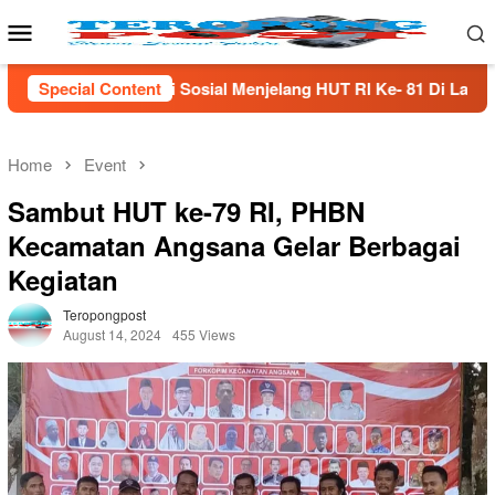
Skip
Mobile
to
Menu
content
l Menjelang HUT Rl Ke- 81 Di Lampung Selatan
Special Content
Menjaga
Home
Event
Sambut HUT ke-79 RI, PHBN
Kecamatan Angsana Gelar Berbagai
Kegiatan
Teropongpost
August 14, 2024
455 Views