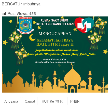
BERSATU,” imbuhnya.
Post Views:
455
Angsana
Camat
HUT Ke-79 RI
PHBN