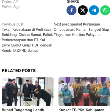
Writer: AP
SHARE
Editor: Arga
Post
Previous post
Next post
Sambut Kunjungan
Tekan Kecelakaan di Perlintasan
Ombudsman, Kantah Tangsel Siap
navigation
Sebidang, Dishub Sumut, Baltek
Tingkatkan Kualitas Pelayanan
Perkeretaapian dan PT KAI
Divre Sumut Gelar RDP dengan
Komisi D DPRD Sumut
RELATED POSTS
Bupati Tangerang Lantik
Kunker TP-PKK Kabupaten