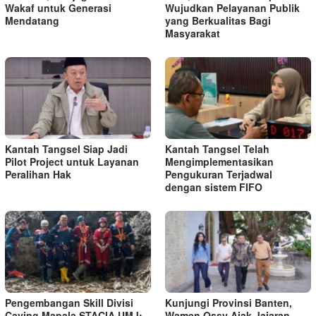
Wakaf untuk Generasi
Wujudkan Pelayanan Publik
Mendatang
yang Berkualitas Bagi
Masyarakat
Kantah Tangsel Siap Jadi
Kantah Tangsel Telah
Pilot Project untuk Layanan
Mengimplementasikan
Peralihan Hak
Pengukuran Terjadwal
dengan sistem FIFO
Pengembangan Skill Divisi
Kunjungi Provinsi Banten,
Caving Mapala STACIA UMJ:
Wamen Ossy Ajak Jajaran