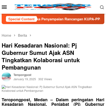
Skip
Mobile
to
Menu
content
enyampaian Rancangan KUPA-PPAS Perubahan APBD TA 2026
Special Content
Home
Berita
Hari Kesadaran Nasional: Pj
Gubernur Sumut Ajak ASN
Tingkatkan Kolaborasi untuk
Pembangunan
Teropongpost
January 19, 2025
302 Views
Teropongpost, Medan – Dalam peringatan Hari
Kesadaran Nasional, Penjabat (Pj) Gubernur