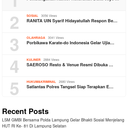
2
3056 Views
SOSIAL
RANITA UIN Syarif Hidayatullah Respon Be…
3
3041 Views
OLAHRAGA
Porbikawa Karate-do Indonesia Gelar Ujia…
4
2884 Views
KULINER
SAEROSO Resto & Venue Resmi Dibuka …
5
2680 Views
HUKUM&KRIMINAL
Satlantas Polres Tangsel Siap Terapkan E…
Recent Posts
LSM GMBI Bersama Polda Lampung Gelar Bhakti Sosial Menjelang
HUT Rl Ke- 81 Di Lampung Selatan