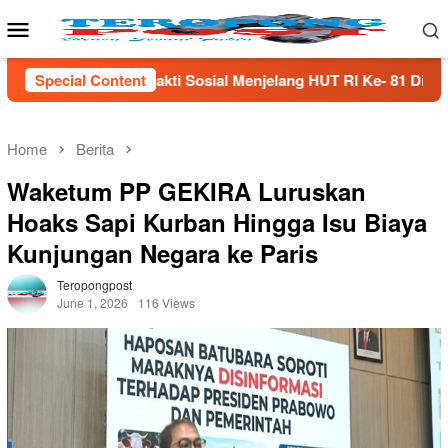
Skip
Mobile
to
Menu
content
ial Menjelang HUT Rl Ke- 81 Di Lampung Selatan
Special Content
Menja
Home
Berita
Waketum PP GEKIRA Luruskan
Hoaks Sapi Kurban Hingga Isu Biaya
Kunjungan Negara ke Paris
Teropongpost
June 1, 2026
116 Views