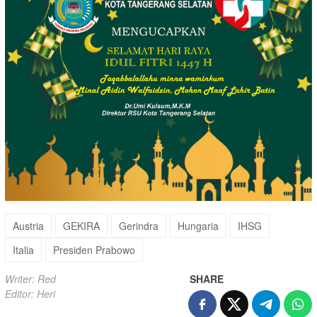
Austria
GEKIRA
Gerindra
Hungaria
IHSG
Italia
Presiden Prabowo
Writer: Red
SHARE
Editor: Heri