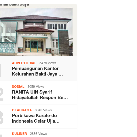
1
5478 Views
ADVERTORIAL
Pembangunan Kantor
Kelurahan Bakti Jaya …
2
3059 Views
SOSIAL
RANITA UIN Syarif
Hidayatullah Respon Be…
3
3043 Views
OLAHRAGA
Porbikawa Karate-do
Indonesia Gelar Ujia…
2886 Views
KULINER