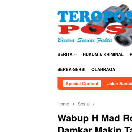
Skip
close
to
content
BERITA
HUKUM & KRIMINAL
P
SERBA-SERBI
OLAHRAGA
Jalan Santai HUT RI ke-81 di Mauk S
Special Content
Home
Sosial
Wabup H Mad Ro
Damkar Makin Ta