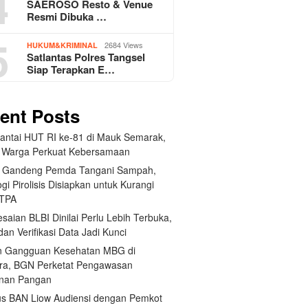
4
SAEROSO Resto & Venue
Resmi Dibuka …
5
2684 Views
HUKUM&KRIMINAL
Satlantas Polres Tangsel
Siap Terapkan E…
ent Posts
Santai HUT RI ke-81 di Mauk Semarak,
 Warga Perkuat Kebersamaan
 Gandeng Pemda Tangani Sampah,
gi Pirolisis Disiapkan untuk Kurangi
 TPA
saian BLBI Dinilai Perlu Lebih Terbuka,
dan Verifikasi Data Jadi Kunci
 Gangguan Kesehatan MBG di
ra, BGN Perketat Pengawasan
nan Pangan
us BAN Liow Audiensi dengan Pemkot