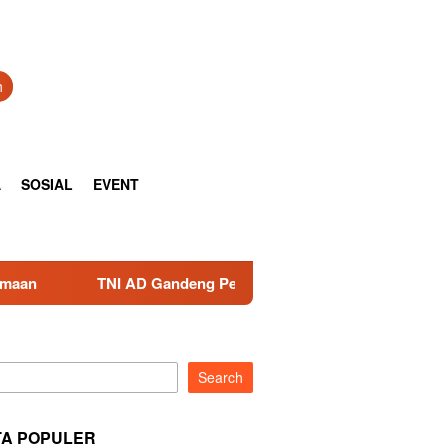
h
A
SOSIAL
EVENT
eng Pemda Tangani Sampah, Teknologi Pirolisis Disiapkan unt
Search
TA POPULER