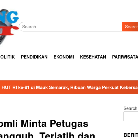
Searc
OLITIK
PENDIDIKAN
EKONOMI
KESEHATAN
PARIWISAT
emarak, Ribuan Warga Perkuat Kebersamaan
TNI AD Gand
Search
mli Minta Petugas
ngguh, Terlatih dan
BERI