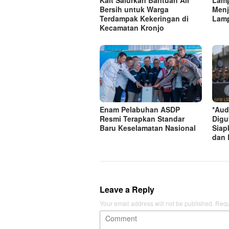
Kait Salurkan Bantuan Air
Lamp
Bersih untuk Warga
Menj
Terdampak Kekeringan di
Lamp
Kecamatan Kronjo
Enam Pelabuhan ASDP
*Aud
Resmi Terapkan Standar
Digu
Baru Keselamatan Nasional
Siap
dan 
Leave a Reply
Your email address will not be published.
Requ