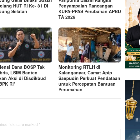
ung Gelar Bhakti Sosial
Paripurna Dalam Rangka
elang HUT Rl Ke- 81 Di
Penyampaian Rancangan
ung Selatan
KUPA-PPAS Perubahan APBD
TA 2026
iensi Dana BOSP Tak
Monitoring RTLH di
bris, LSIM Banten
Kalanganyar, Camat Apip
kan Aksi di Disdikbud
Saepudin Perkuat Pendataan
BPK RI*
untuk Percepatan Bantuan
Perumahan
ired fields are marked
*