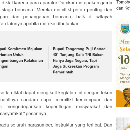
Tomoho
n diklat karena para aparatur Damkar merupakan garda
dan Ko
 siaga bencana. Mereka memiliki peran penting dan
gan dan penanganan bencana, baik di wilayah
h lainnya apabila mereka dibutuhkan.
pati Komitmen Majukan
Bupati Tangerang Puji Satrad
rtanian Untuk
401 Tanjung Kait: TNI Bukan
ngembangan Ketahanan
Hanya Jaga Negara, Tapi
ngan
Juga Sukseskan Program
Pemerintah
erta diklat dapat mengikuti kegiatan ini dengan tekun
nantinya saudara dapat memiliki kemampuan dan
sa mengedepankan kepentingan masyarakat dan
masyarakat,” pesannya.
da seluruh narasumber, instruktur yang terlibat. Dan