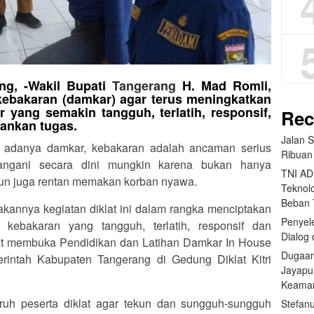
ng, -Wakil Bupati
Tangerang
H. Mad Romli,
bakaran (damkar) agar terus meningkatkan
yang semakin tangguh, terlatih, responsif,
Rec
lankan tugas.
Jalan 
adanya damkar, kebakaran adalah ancaman serius
Ribuan
tangani secara dini mungkin karena bukan hanya
TNI AD
un juga rentan memakan korban nyawa.
Teknolo
Beban
kannya kegiatan diklat ini dalam rangka menciptakan
Penyele
 kebakaran yang tangguh, terlatih, responsif dan
Dialog 
aat membuka Pendidikan dan Latihan Damkar In House
Dugaan
rintah Kabupaten Tangerang di Gedung Diklat Kitri
Jayapu
Keama
uh peserta diklat agar tekun dan sungguh-sungguh
Stefan