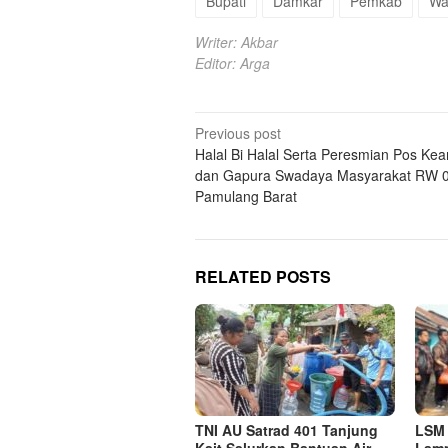
Bupati
Damkar
Pemkab
Wa
Writer: Akbar
Editor: Arga
Post
Previous post
Halal Bi Halal Serta Peresmian Pos K
navigation
dan Gapura Swadaya Masyarakat RW 
Pamulang Barat
RELATED POSTS
TNI AU Satrad 401 Tanjung
LSM 